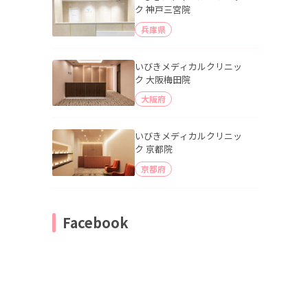
ク 神戸三宮院
兵庫県
いびきメディカルクリニッ
ク 大阪梅田院
大阪府
いびきメディカルクリニッ
ク 京都院
京都府
Facebook