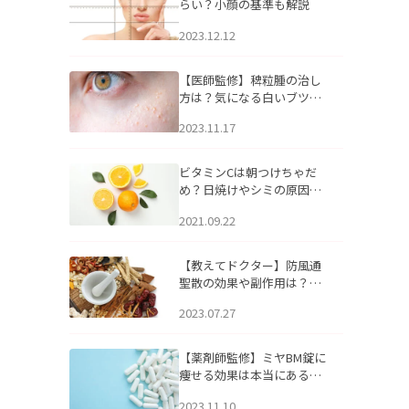
らい？小顔の基準も解説
2023.12.12
【医師監修】稗粒腫の治し
方は？気になる白いブツブ
ツの原因と自宅でできるケ
2023.11.17
アについて
ビタミンCは朝つけちゃだ
め？日焼けやシミの原因に
なるってホント？
2021.09.22
【教えてドクター】防風通
聖散の効果や副作用は？長
期服用は危険なの？
2023.07.27
【薬剤師監修】ミヤBM錠に
痩せる効果は本当にある
の？
2023.11.10