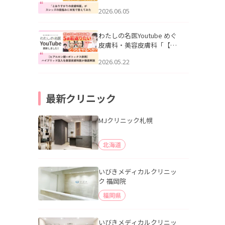
りすがりの皮膚科医”がスレ
2026.06.05
ッズの肌悩みに本気で答え
てみた」を公開いたしまし
た。
わたしの名医Youtube めぐ
皮膚科・美容皮膚科「【ヒ
アルロン酸×ボトックス併
2026.05.22
用】ハイブリッド注入を美
容皮膚科医が徹底解説」を
公開いたしました。
最新クリニック
MJクリニック札幌
北海道
いびきメディカルクリニッ
ク 福岡院
福岡県
いびきメディカルクリニッ