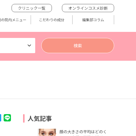
クリニック一覧
オンラインコスメ診断
題の院内メニュー
こだわりの成分
編集部コラム
人気記事
顔の大きさの平均はどのく