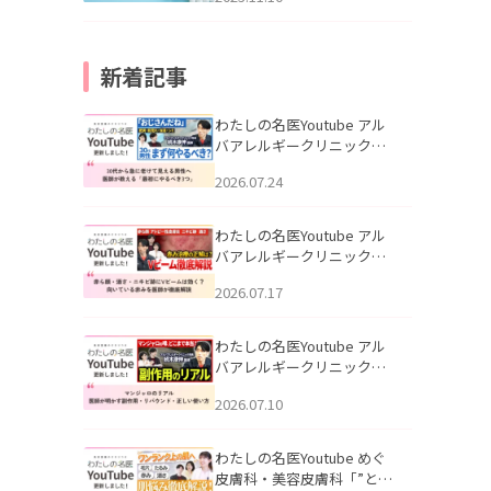
新着記事
わたしの名医Youtube アル
バアレルギークリニック札
幌「30代から急に老けて見
2026.07.24
える男性へ｜医師が教える
「最初にやるべき3つ」」を
公開いたしました。
わたしの名医Youtube アル
バアレルギークリニック札
幌「赤ら顔・酒さ・ニキビ
2026.07.17
跡にVビームは効く？向いて
いる赤みを医師が徹底解
説」を公開いたしました。
わたしの名医Youtube アル
バアレルギークリニック札
幌「マンジャロのリアル｜
2026.07.10
医師が明かす副作用・リバ
ウンド・正しい使い方」を
公開いたしました。
わたしの名医Youtube めぐ
皮膚科・美容皮膚科「”とお