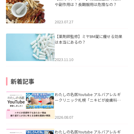
や副作用は？長期服用は危険なの？
2023.07.27
【薬剤師監修】ミヤBM錠に痩せる効果
は本当にあるの？
2023.11.10
新着記事
わたしの名医Youtube アルバアレルギ
ークリニック札幌「ニキビが皮膚科で
も治らない理由｜繰り返す人が次に考
える治療を医師が解説」を公開いたし
ました。
2026.08.07
わたしの名医Youtube アルバアレルギ