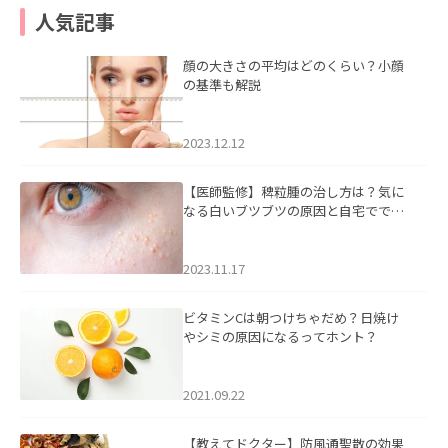
人気記事
顔の大きさの平均はどのくらい？小顔
の基準も解説
2023.12.12
【医師監修】稗粒腫の治し方は？気に
なる白いブツブツの原因と自宅ででき
るケアについて
2023.11.17
ビタミンCは朝つけちゃだめ？日焼け
やシミの原因になるってホント？
2021.09.22
【教えてドクター】防風通聖散の効果