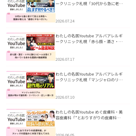
ークリニック札幌「30代から急に老け
て見える男性へ｜医師が教える「最初
にやるべき3つ」」を公開いたしまし
た。
2026.07.24
わたしの名医Youtube アルバアレルギ
ークリニック札幌「赤ら顔・酒さ・ニ
キビ跡にVビームは効く？向いている赤
みを医師が徹底解説」を公開いたしま
した。
2026.07.17
わたしの名医Youtube アルバアレルギ
ークリニック札幌「マンジャロのリア
ル｜医師が明かす副作用・リバウン
ド・正しい使い方」を公開いたしまし
た。
2026.07.10
わたしの名医Youtube めぐ皮膚科・美
容皮膚科「”とおりすがりの皮膚科
医”がスレッズの肌悩みに本気で答えて
みた」を公開いたしました。
2026.06.05