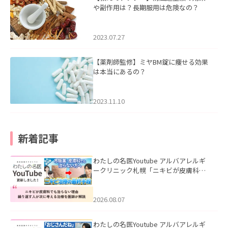
や副作用は？長期服用は危険なの？
2023.07.27
【薬剤師監修】ミヤBM錠に痩せる効果
は本当にあるの？
2023.11.10
新着記事
わたしの名医Youtube アルバアレルギ
ークリニック札幌「ニキビが皮膚科で
も治らない理由｜繰り返す人が次に考
える治療を医師が解説」を公開いたし
ました。
2026.08.07
わたしの名医Youtube アルバアレルギ