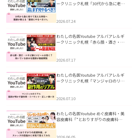
ークリニック札幌「30代から急に老け
て見える男性へ｜医師が教える「最初
にやるべき3つ」」を公開いたしまし
た。
2026.07.24
わたしの名医Youtube アルバアレルギ
ークリニック札幌「赤ら顔・酒さ・ニ
キビ跡にVビームは効く？向いている赤
みを医師が徹底解説」を公開いたしま
した。
2026.07.17
わたしの名医Youtube アルバアレルギ
ークリニック札幌「マンジャロのリア
ル｜医師が明かす副作用・リバウン
ド・正しい使い方」を公開いたしまし
た。
2026.07.10
わたしの名医Youtube めぐ皮膚科・美
容皮膚科「”とおりすがりの皮膚科
医”がスレッズの肌悩みに本気で答えて
みた」を公開いたしました。
2026.06.05