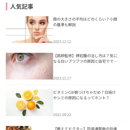
人気記事
顔の大きさの平均はどのくらい？小顔
の基準も解説
2023.12.12
【医師監修】稗粒腫の治し方は？気に
なる白いブツブツの原因と自宅ででき
るケアについて
2023.11.17
ビタミンCは朝つけちゃだめ？日焼け
やシミの原因になるってホント？
2021.09.22
【教えてドクター】防風通聖散の効果