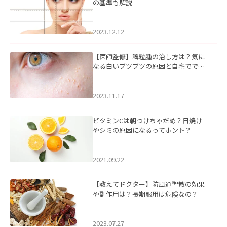
の基準も解説
2023.12.12
【医師監修】稗粒腫の治し方は？気に
なる白いブツブツの原因と自宅ででき
るケアについて
2023.11.17
ビタミンCは朝つけちゃだめ？日焼け
やシミの原因になるってホント？
2021.09.22
【教えてドクター】防風通聖散の効果
や副作用は？長期服用は危険なの？
2023.07.27