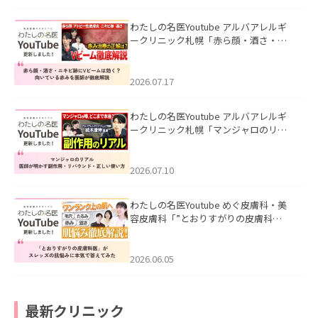
わたしの名医Youtube アルバアレルギ
ークリニック札幌「赤ら顔・酒さ・ニ
キビ跡にVビームは効く？向いている赤
みを医師が徹底解説」を公開いたしま
した。
2026.07.17
わたしの名医Youtube アルバアレルギ
ークリニック札幌「マンジャロのリア
ル｜医師が明かす副作用・リバウン
ド・正しい使い方」を公開いたしまし
た。
2026.07.10
わたしの名医Youtube めぐ皮膚科・美
容皮膚科「”とおりすがりの皮膚科
医”がスレッズの肌悩みに本気で答えて
みた」を公開いたしました。
2026.06.05
最新クリニック