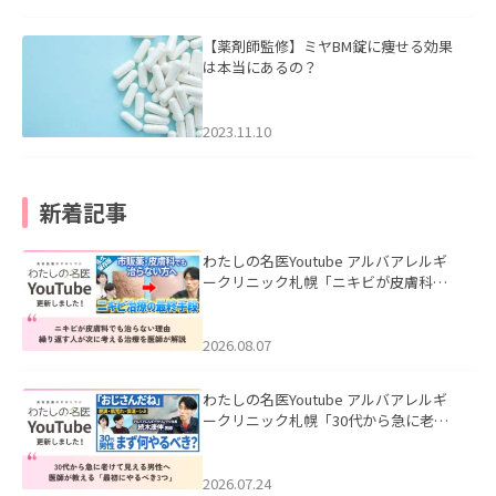
【薬剤師監修】ミヤBM錠に痩せる効果
は本当にあるの？
2023.11.10
新着記事
わたしの名医Youtube アルバアレルギ
ークリニック札幌「ニキビが皮膚科で
も治らない理由｜繰り返す人が次に考
える治療を医師が解説」を公開いたし
ました。
2026.08.07
わたしの名医Youtube アルバアレルギ
ークリニック札幌「30代から急に老け
て見える男性へ｜医師が教える「最初
にやるべき3つ」」を公開いたしまし
た。
2026.07.24