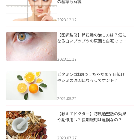
の基準も解説
2023.12.12
【医師監修】稗粒腫の治し方は？気に
なる白いブツブツの原因と自宅ででき
るケアについて
2023.11.17
ビタミンCは朝つけちゃだめ？日焼け
やシミの原因になるってホント？
2021.09.22
【教えてドクター】防風通聖散の効果
や副作用は？長期服用は危険なの？
2023.07.27