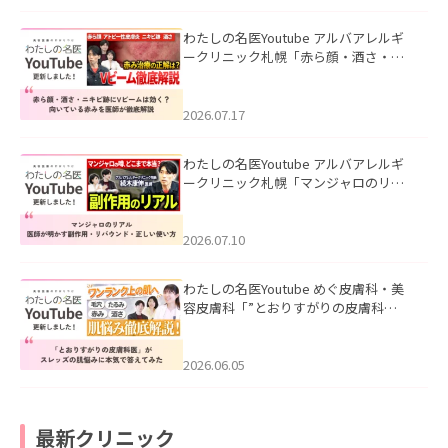
わたしの名医Youtube アルバアレルギ
ークリニック札幌「赤ら顔・酒さ・ニ
キビ跡にVビームは効く？向いている赤
みを医師が徹底解説」を公開いたしま
した。
2026.07.17
わたしの名医Youtube アルバアレルギ
ークリニック札幌「マンジャロのリア
ル｜医師が明かす副作用・リバウン
ド・正しい使い方」を公開いたしまし
た。
2026.07.10
わたしの名医Youtube めぐ皮膚科・美
容皮膚科「”とおりすがりの皮膚科
医”がスレッズの肌悩みに本気で答えて
みた」を公開いたしました。
2026.06.05
最新クリニック