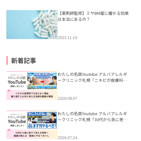
【薬剤師監修】ミヤBM錠に痩せる効果
は本当にあるの？
2023.11.10
新着記事
わたしの名医Youtube アルバアレルギ
ークリニック札幌「ニキビが皮膚科で
も治らない理由｜繰り返す人が次に考
える治療を医師が解説」を公開いたし
ました。
2026.08.07
わたしの名医Youtube アルバアレルギ
ークリニック札幌「30代から急に老け
て見える男性へ｜医師が教える「最初
にやるべき3つ」」を公開いたしまし
た。
2026.07.24