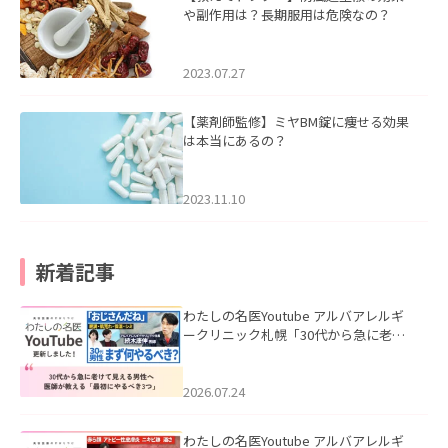
や副作用は？長期服用は危険なの？
2023.07.27
【薬剤師監修】ミヤBM錠に痩せる効果
は本当にあるの？
2023.11.10
新着記事
わたしの名医Youtube アルバアレルギ
ークリニック札幌「30代から急に老け
て見える男性へ｜医師が教える「最初
にやるべき3つ」」を公開いたしまし
た。
2026.07.24
わたしの名医Youtube アルバアレルギ