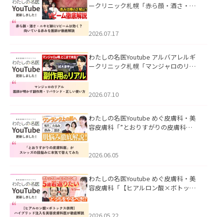
ークリニック札幌「赤ら顔・酒さ・ニ
キビ跡にVビームは効く？向いている赤
みを医師が徹底解説」を公開いたしま
した。
2026.07.17
わたしの名医Youtube アルバアレルギ
ークリニック札幌「マンジャロのリア
ル｜医師が明かす副作用・リバウン
ド・正しい使い方」を公開いたしまし
た。
2026.07.10
わたしの名医Youtube めぐ皮膚科・美
容皮膚科「”とおりすがりの皮膚科
医”がスレッズの肌悩みに本気で答えて
みた」を公開いたしました。
2026.06.05
わたしの名医Youtube めぐ皮膚科・美
容皮膚科「【ヒアルロン酸×ボトック
ス併用】ハイブリッド注入を美容皮膚
科医が徹底解説」を公開いたしまし
た。
2026.05.22