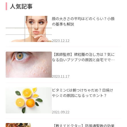
人気記事
顔の大きさの平均はどのくらい？小顔
の基準も解説
2023.12.12
【医師監修】稗粒腫の治し方は？気に
なる白いブツブツの原因と自宅ででき
るケアについて
2023.11.17
ビタミンCは朝つけちゃだめ？日焼け
やシミの原因になるってホント？
2021.09.22
【教えてドクター】防風通聖散の効果