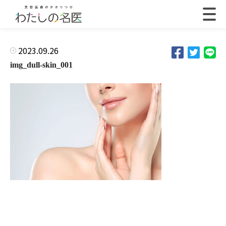
2023.09.26
img_dull-skin_001