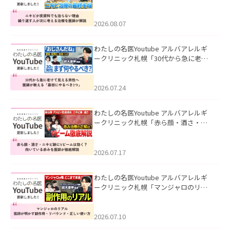
も治らない理由｜繰り返す人が次に考
える治療を医師が解説」を公開いたし
ました。
2026.08.07
わたしの名医Youtube アルバアレルギ
ークリニック札幌「30代から急に老け
て見える男性へ｜医師が教える「最初
にやるべき3つ」」を公開いたしまし
た。
2026.07.24
わたしの名医Youtube アルバアレルギ
ークリニック札幌「赤ら顔・酒さ・ニ
キビ跡にVビームは効く？向いている赤
みを医師が徹底解説」を公開いたしま
した。
2026.07.17
わたしの名医Youtube アルバアレルギ
ークリニック札幌「マンジャロのリア
ル｜医師が明かす副作用・リバウン
ド・正しい使い方」を公開いたしまし
た。
2026.07.10