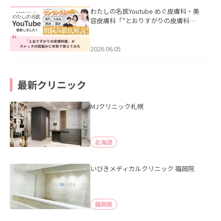
わたしの名医Youtube めぐ皮膚科・美
容皮膚科「”とおりすがりの皮膚科
医”がスレッズの肌悩みに本気で答えて
みた」を公開いたしました。
2026.06.05
最新クリニック
MJクリニック札幌
北海道
いびきメディカルクリニック 福岡院
福岡県