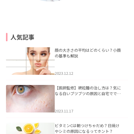
人気記事
顔の大きさの平均はどのくらい？小顔
の基準も解説
2023.12.12
【医師監修】稗粒腫の治し方は？気に
なる白いブツブツの原因と自宅ででき
るケアについて
2023.11.17
ビタミンCは朝つけちゃだめ？日焼け
やシミの原因になるってホント？