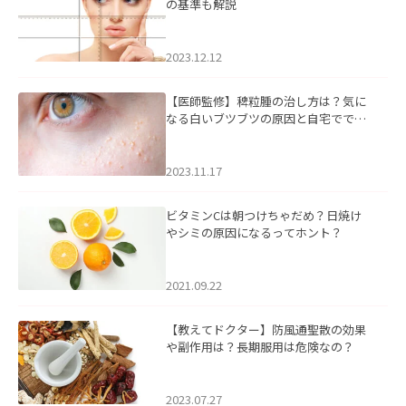
の基準も解説
2023.12.12
【医師監修】稗粒腫の治し方は？気に
なる白いブツブツの原因と自宅ででき
るケアについて
2023.11.17
ビタミンCは朝つけちゃだめ？日焼け
やシミの原因になるってホント？
2021.09.22
【教えてドクター】防風通聖散の効果
や副作用は？長期服用は危険なの？
2023.07.27