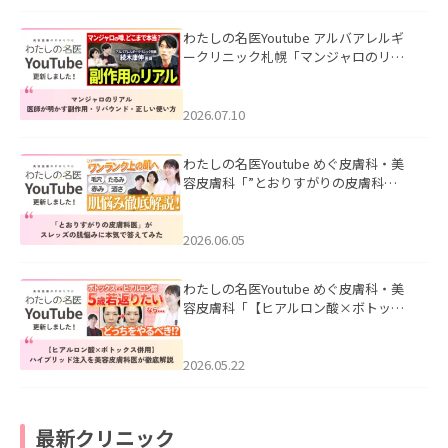
わたしの名医Youtube アルバアレルギ
ークリニック札幌「マンジャロのリア
ル｜医師が明かす副作用・リバウン
ド・正しい使い方」を公開いたしまし
た。
2026.07.10
わたしの名医Youtube めぐ皮膚科・美
容皮膚科「”とおりすがりの皮膚科
医”がスレッズの肌悩みに本気で答えて
みた」を公開いたしました。
2026.06.05
わたしの名医Youtube めぐ皮膚科・美
容皮膚科「【ヒアルロン酸×ボトック
ス併用】ハイブリッド注入を美容皮膚
科医が徹底解説」を公開いたしまし
た。
2026.05.22
最新クリニック