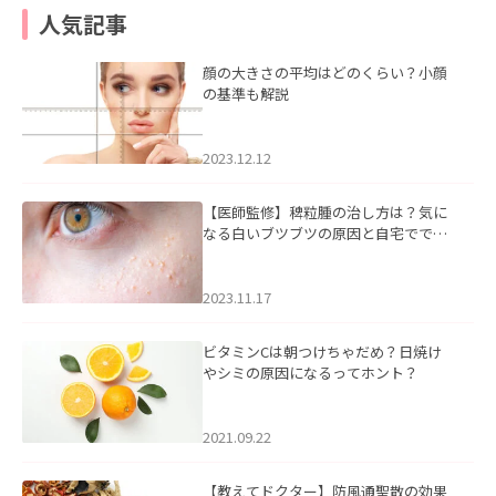
人気記事
顔の大きさの平均はどのくらい？小顔
の基準も解説
2023.12.12
【医師監修】稗粒腫の治し方は？気に
なる白いブツブツの原因と自宅ででき
るケアについて
2023.11.17
ビタミンCは朝つけちゃだめ？日焼け
やシミの原因になるってホント？
2021.09.22
【教えてドクター】防風通聖散の効果