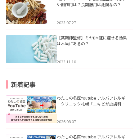
や副作用は？長期服用は危険なの？
2023.07.27
【薬剤師監修】ミヤBM錠に痩せる効果
は本当にあるの？
2023.11.10
新着記事
わたしの名医Youtube アルバアレルギ
ークリニック札幌「ニキビが皮膚科で
も治らない理由｜繰り返す人が次に考
える治療を医師が解説」を公開いたし
ました。
2026.08.07
わたしの名医Youtube アルバアレルギ