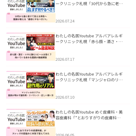
ークリニック札幌「30代から急に老け
て見える男性へ｜医師が教える「最初
にやるべき3つ」」を公開いたしまし
た。
2026.07.24
わたしの名医Youtube アルバアレルギ
ークリニック札幌「赤ら顔・酒さ・ニ
キビ跡にVビームは効く？向いている赤
みを医師が徹底解説」を公開いたしま
した。
2026.07.17
わたしの名医Youtube アルバアレルギ
ークリニック札幌「マンジャロのリア
ル｜医師が明かす副作用・リバウン
ド・正しい使い方」を公開いたしまし
た。
2026.07.10
わたしの名医Youtube めぐ皮膚科・美
容皮膚科「”とおりすがりの皮膚科
医”がスレッズの肌悩みに本気で答えて
みた」を公開いたしました。
2026.06.05