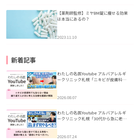
【薬剤師監修】ミヤBM錠に痩せる効果
は本当にあるの？
2023.11.10
新着記事
わたしの名医Youtube アルバアレルギ
ークリニック札幌「ニキビが皮膚科で
も治らない理由｜繰り返す人が次に考
える治療を医師が解説」を公開いたし
ました。
2026.08.07
わたしの名医Youtube アルバアレルギ
ークリニック札幌「30代から急に老け
て見える男性へ｜医師が教える「最初
にやるべき3つ」」を公開いたしまし
た。
2026.07.24