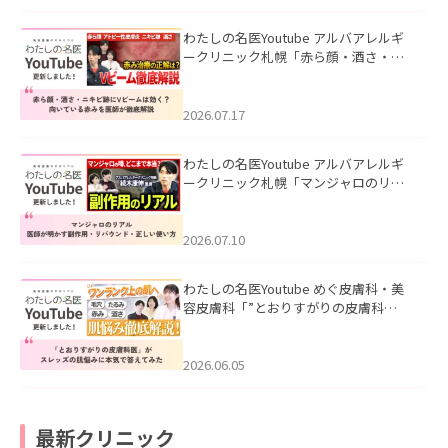
わたしの名医Youtube アルバアレルギ
ークリニック札幌「赤ら顔・酒さ・ニ
キビ跡にVビームは効く？向いている赤
みを医師が徹底解説」を公開いたしま
した。
2026.07.17
わたしの名医Youtube アルバアレルギ
ークリニック札幌「マンジャロのリア
ル｜医師が明かす副作用・リバウン
ド・正しい使い方」を公開いたしまし
た。
2026.07.10
わたしの名医Youtube めぐ皮膚科・美
容皮膚科「”とおりすがりの皮膚科
医”がスレッズの肌悩みに本気で答えて
みた」を公開いたしました。
2026.06.05
最新クリニック