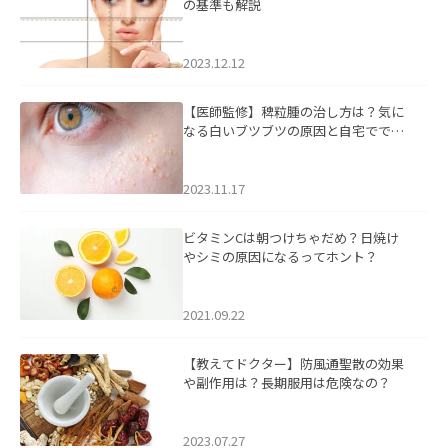
の基準も解説
2023.12.12
【医師監修】稗粒腫の治し方は？気に
なる白いブツブツの原因と自宅ででき
るケアについて
2023.11.17
ビタミンCは朝つけちゃだめ？日焼け
やシミの原因になるってホント？
2021.09.22
【教えてドクター】防風通聖散の効果
や副作用は？長期服用は危険なの？
2023.07.27