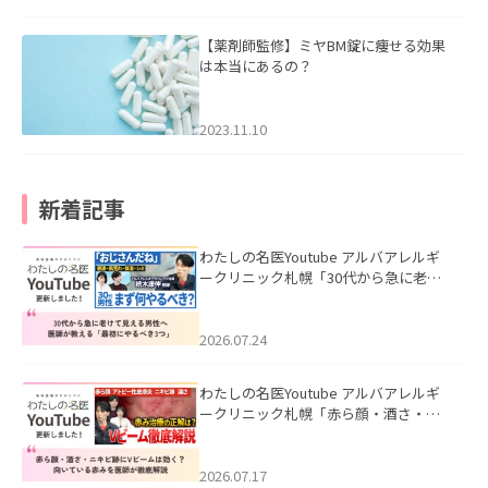
【薬剤師監修】ミヤBM錠に痩せる効果
は本当にあるの？
2023.11.10
新着記事
わたしの名医Youtube アルバアレルギ
ークリニック札幌「30代から急に老け
て見える男性へ｜医師が教える「最初
にやるべき3つ」」を公開いたしまし
た。
2026.07.24
わたしの名医Youtube アルバアレルギ
ークリニック札幌「赤ら顔・酒さ・ニ
キビ跡にVビームは効く？向いている赤
みを医師が徹底解説」を公開いたしま
した。
2026.07.17