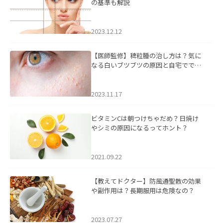
の基準も解説
2023.12.12
【医師監修】稗粒腫の治し方は？気に
なる白いブツブツの原因と自宅ででき
るケアについて
2023.11.17
ビタミンCは朝つけちゃだめ？日焼け
やシミの原因になるってホント？
2021.09.22
【教えてドクター】防風通聖散の効果
や副作用は？長期服用は危険なの？
2023.07.27