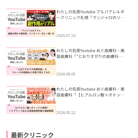
わたしの名医Youtube アルバアレルギ
ークリニック札幌「マンジャロのリア
ル｜医師が明かす副作用・リバウン
ド・正しい使い方」を公開いたしまし
た。
2026.07.10
わたしの名医Youtube めぐ皮膚科・美
容皮膚科「”とおりすがりの皮膚科
医”がスレッズの肌悩みに本気で答えて
みた」を公開いたしました。
2026.06.05
わたしの名医Youtube めぐ皮膚科・美
容皮膚科「【ヒアルロン酸×ボトック
ス併用】ハイブリッド注入を美容皮膚
科医が徹底解説」を公開いたしまし
た。
2026.05.22
最新クリニック