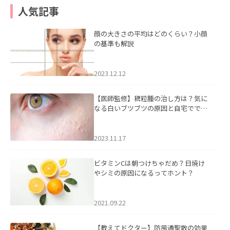
人気記事
顔の大きさの平均はどのくらい？小顔
の基準も解説
2023.12.12
【医師監修】稗粒腫の治し方は？気に
なる白いブツブツの原因と自宅ででき
るケアについて
2023.11.17
ビタミンCは朝つけちゃだめ？日焼け
やシミの原因になるってホント？
2021.09.22
【教えてドクター】防風通聖散の効果