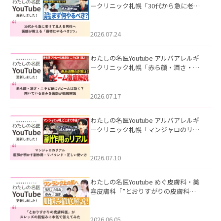
ークリニック札幌「30代から急に老け
て見える男性へ｜医師が教える「最初
にやるべき3つ」」を公開いたしまし
た。
2026.07.24
わたしの名医Youtube アルバアレルギ
ークリニック札幌「赤ら顔・酒さ・ニ
キビ跡にVビームは効く？向いている赤
みを医師が徹底解説」を公開いたしま
した。
2026.07.17
わたしの名医Youtube アルバアレルギ
ークリニック札幌「マンジャロのリア
ル｜医師が明かす副作用・リバウン
ド・正しい使い方」を公開いたしまし
た。
2026.07.10
わたしの名医Youtube めぐ皮膚科・美
容皮膚科「”とおりすがりの皮膚科
医”がスレッズの肌悩みに本気で答えて
みた」を公開いたしました。
2026.06.05