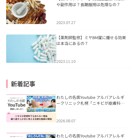
や副作用は？長期服用は危険なの？
2023.07.27
【薬剤師監修】ミヤBM錠に痩せる効果
は本当にあるの？
2023.11.10
新着記事
わたしの名医Youtube アルバアレルギ
ークリニック札幌「ニキビが皮膚科で
も治らない理由｜繰り返す人が次に考
える治療を医師が解説」を公開いたし
ました。
2026.08.07
わたしの名医Youtube アルバアレルギ