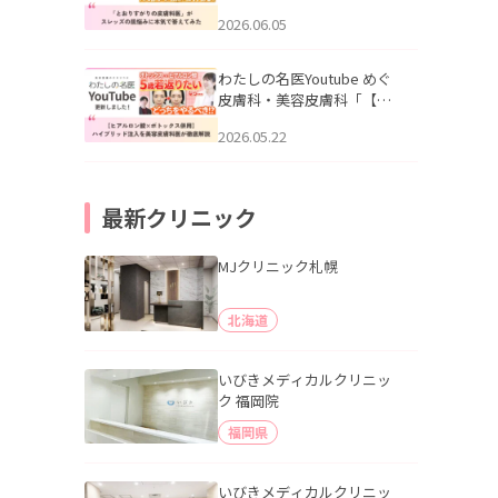
りすがりの皮膚科医”がスレ
2026.06.05
ッズの肌悩みに本気で答え
てみた」を公開いたしまし
た。
わたしの名医Youtube めぐ
皮膚科・美容皮膚科「【ヒ
アルロン酸×ボトックス併
2026.05.22
用】ハイブリッド注入を美
容皮膚科医が徹底解説」を
公開いたしました。
最新クリニック
MJクリニック札幌
北海道
いびきメディカルクリニッ
ク 福岡院
福岡県
いびきメディカルクリニッ