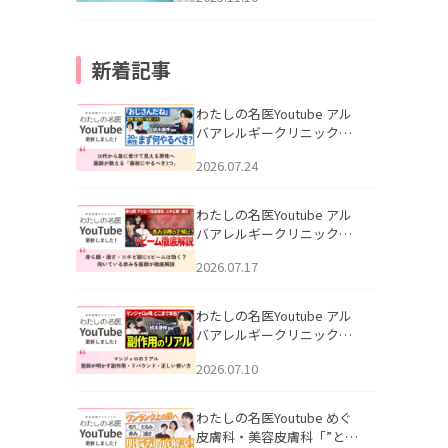
新着記事
わたしの名医Youtube アル
バアレルギークリニック札
幌「30代から急に老けて見
2026.07.24
える男性へ｜医師が教える
「最初にやるべき3つ」」を
公開いたしました。
わたしの名医Youtube アル
バアレルギークリニック札
幌「赤ら顔・酒さ・ニキビ
2026.07.17
跡にVビームは効く？向いて
いる赤みを医師が徹底解
説」を公開いたしました。
わたしの名医Youtube アル
バアレルギークリニック札
幌「マンジャロのリアル｜
2026.07.10
医師が明かす副作用・リバ
ウンド・正しい使い方」を
公開いたしました。
わたしの名医Youtube めぐ
皮膚科・美容皮膚科「”とお