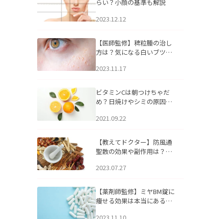
らい？小顔の基準も解説
2023.12.12
【医師監修】稗粒腫の治し
方は？気になる白いブツブ
ツの原因と自宅でできるケ
2023.11.17
アについて
ビタミンCは朝つけちゃだ
め？日焼けやシミの原因に
なるってホント？
2021.09.22
【教えてドクター】防風通
聖散の効果や副作用は？長
期服用は危険なの？
2023.07.27
【薬剤師監修】ミヤBM錠に
痩せる効果は本当にある
の？
2023.11.10