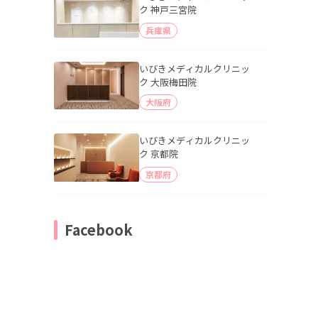
ク 神戸三宮院
兵庫県
いびきメディカルクリニッ
ク 大阪梅田院
大阪府
いびきメディカルクリニッ
ク 京都院
京都府
Facebook