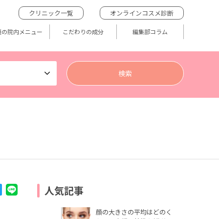
クリニック一覧
オンラインコスメ診断
題の院内メニュー
こだわりの成分
編集部コラム
人気記事
顔の大きさの平均はどのく