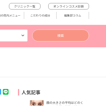
クリニック一覧
オンラインコスメ診断
題の院内メニュー
こだわりの成分
編集部コラム
人気記事
顔の大きさの平均はどのく