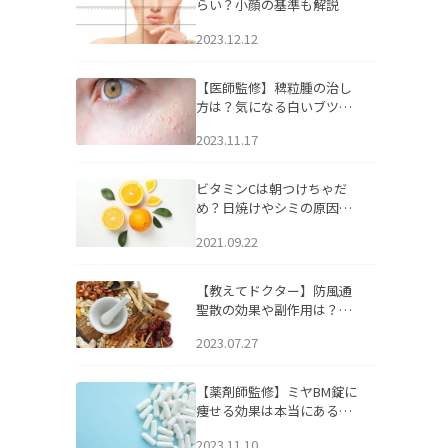
らい？小顔の基準も解説
2023.12.12
【医師監修】稗粒腫の治し
方は？気になる白いブツブ
ツの原因と自宅でできるケ
2023.11.17
アについて
ビタミンCは朝つけちゃだ
め？日焼けやシミの原因に
なるってホント？
2021.09.22
【教えてドクター】防風通
聖散の効果や副作用は？長
期服用は危険なの？
2023.07.27
【薬剤師監修】ミヤBM錠に
痩せる効果は本当にある
の？
2023.11.10