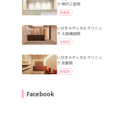
ク 神戸三宮院
兵庫県
いびきメディカルクリニッ
ク 大阪梅田院
大阪府
いびきメディカルクリニッ
ク 京都院
京都府
Facebook