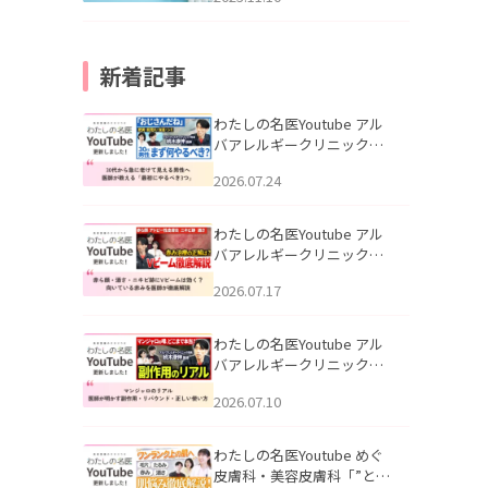
新着記事
わたしの名医Youtube アル
バアレルギークリニック札
幌「30代から急に老けて見
2026.07.24
える男性へ｜医師が教える
「最初にやるべき3つ」」を
公開いたしました。
わたしの名医Youtube アル
バアレルギークリニック札
幌「赤ら顔・酒さ・ニキビ
2026.07.17
跡にVビームは効く？向いて
いる赤みを医師が徹底解
説」を公開いたしました。
わたしの名医Youtube アル
バアレルギークリニック札
幌「マンジャロのリアル｜
2026.07.10
医師が明かす副作用・リバ
ウンド・正しい使い方」を
公開いたしました。
わたしの名医Youtube めぐ
皮膚科・美容皮膚科「”とお