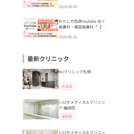
りすがりの皮膚科医”がスレ
2026.06.05
ッズの肌悩みに本気で答え
てみた」を公開いたしまし
た。
わたしの名医Youtube めぐ
皮膚科・美容皮膚科「【ヒ
アルロン酸×ボトックス併
2026.05.22
用】ハイブリッド注入を美
容皮膚科医が徹底解説」を
公開いたしました。
最新クリニック
MJクリニック札幌
北海道
いびきメディカルクリニッ
ク 福岡院
福岡県
いびきメディカルクリニッ