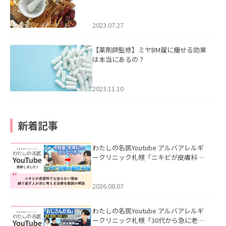
2023.07.27
【薬剤師監修】ミヤBM錠に痩せる効果
は本当にあるの？
2023.11.10
新着記事
わたしの名医Youtube アルバアレルギ
ークリニック札幌「ニキビが皮膚科で
も治らない理由｜繰り返す人が次に考
える治療を医師が解説」を公開いたし
ました。
2026.08.07
わたしの名医Youtube アルバアレルギ
ークリニック札幌「30代から急に老け