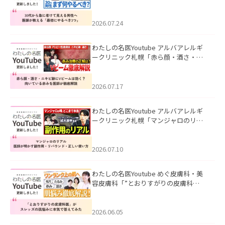
て見える男性へ｜医師が教える「最初
にやるべき3つ」」を公開いたしまし
た。
2026.07.24
わたしの名医Youtube アルバアレルギ
ークリニック札幌「赤ら顔・酒さ・ニ
キビ跡にVビームは効く？向いている赤
みを医師が徹底解説」を公開いたしま
した。
2026.07.17
わたしの名医Youtube アルバアレルギ
ークリニック札幌「マンジャロのリア
ル｜医師が明かす副作用・リバウン
ド・正しい使い方」を公開いたしまし
た。
2026.07.10
わたしの名医Youtube めぐ皮膚科・美
容皮膚科「”とおりすがりの皮膚科
医”がスレッズの肌悩みに本気で答えて
みた」を公開いたしました。
2026.06.05