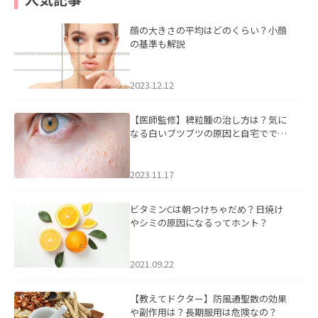
顔の大きさの平均はどのくらい？小顔
の基準も解説
2023.12.12
【医師監修】稗粒腫の治し方は？気に
なる白いブツブツの原因と自宅ででき
るケアについて
2023.11.17
ビタミンCは朝つけちゃだめ？日焼け
やシミの原因になるってホント？
2021.09.22
【教えてドクター】防風通聖散の効果
や副作用は？長期服用は危険なの？