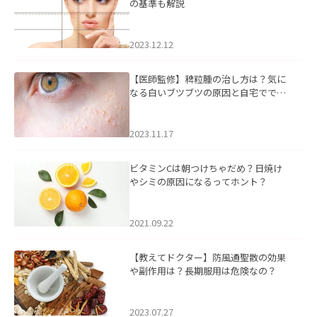
の基準も解説
2023.12.12
【医師監修】稗粒腫の治し方は？気に
なる白いブツブツの原因と自宅ででき
るケアについて
2023.11.17
ビタミンCは朝つけちゃだめ？日焼け
やシミの原因になるってホント？
2021.09.22
【教えてドクター】防風通聖散の効果
や副作用は？長期服用は危険なの？
2023.07.27