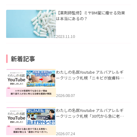
【薬剤師監修】ミヤBM錠に痩せる効果
は本当にあるの？
2023.11.10
新着記事
わたしの名医Youtube アルバアレルギ
ークリニック札幌「ニキビが皮膚科で
も治らない理由｜繰り返す人が次に考
える治療を医師が解説」を公開いたし
ました。
2026.08.07
わたしの名医Youtube アルバアレルギ
ークリニック札幌「30代から急に老け
て見える男性へ｜医師が教える「最初
にやるべき3つ」」を公開いたしまし
た。
2026.07.24