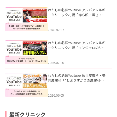
わたしの名医Youtube アルバアレルギ
ークリニック札幌「赤ら顔・酒さ・ニ
キビ跡にVビームは効く？向いている赤
みを医師が徹底解説」を公開いたしま
した。
2026.07.17
わたしの名医Youtube アルバアレルギ
ークリニック札幌「マンジャロのリア
ル｜医師が明かす副作用・リバウン
ド・正しい使い方」を公開いたしまし
た。
2026.07.10
わたしの名医Youtube めぐ皮膚科・美
容皮膚科「”とおりすがりの皮膚科
医”がスレッズの肌悩みに本気で答えて
みた」を公開いたしました。
2026.06.05
最新クリニック