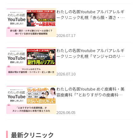
わたしの名医Youtube アルバアレルギ
ークリニック札幌「赤ら顔・酒さ・ニ
キビ跡にVビームは効く？向いている赤
みを医師が徹底解説」を公開いたしま
した。
2026.07.17
わたしの名医Youtube アルバアレルギ
ークリニック札幌「マンジャロのリア
ル｜医師が明かす副作用・リバウン
ド・正しい使い方」を公開いたしまし
た。
2026.07.10
わたしの名医Youtube めぐ皮膚科・美
容皮膚科「”とおりすがりの皮膚科
医”がスレッズの肌悩みに本気で答えて
みた」を公開いたしました。
2026.06.05
最新クリニック