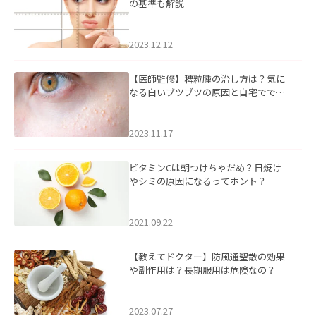
の基準も解説
2023.12.12
【医師監修】稗粒腫の治し方は？気に
なる白いブツブツの原因と自宅ででき
るケアについて
2023.11.17
ビタミンCは朝つけちゃだめ？日焼け
やシミの原因になるってホント？
2021.09.22
【教えてドクター】防風通聖散の効果
や副作用は？長期服用は危険なの？
2023.07.27