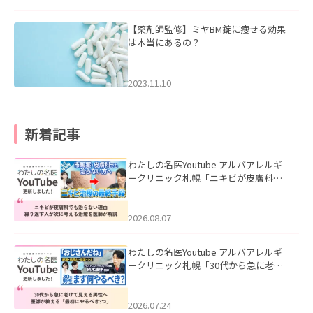
【薬剤師監修】ミヤBM錠に痩せる効果
は本当にあるの？
2023.11.10
新着記事
わたしの名医Youtube アルバアレルギ
ークリニック札幌「ニキビが皮膚科で
も治らない理由｜繰り返す人が次に考
える治療を医師が解説」を公開いたし
ました。
2026.08.07
わたしの名医Youtube アルバアレルギ
ークリニック札幌「30代から急に老け
て見える男性へ｜医師が教える「最初
にやるべき3つ」」を公開いたしまし
た。
2026.07.24