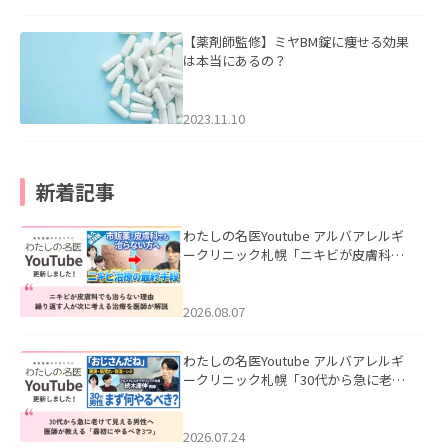
【薬剤師監修】ミヤBM錠に痩せる効果
は本当にあるの？
2023.11.10
新着記事
わたしの名医Youtube アルバアレルギ
ークリニック札幌「ニキビが皮膚科で
も治らない理由｜繰り返す人が次に考
える治療を医師が解説」を公開いたし
ました。
2026.08.07
わたしの名医Youtube アルバアレルギ
ークリニック札幌「30代から急に老け
て見える男性へ｜医師が教える「最初
にやるべき3つ」」を公開いたしまし
た。
2026.07.24