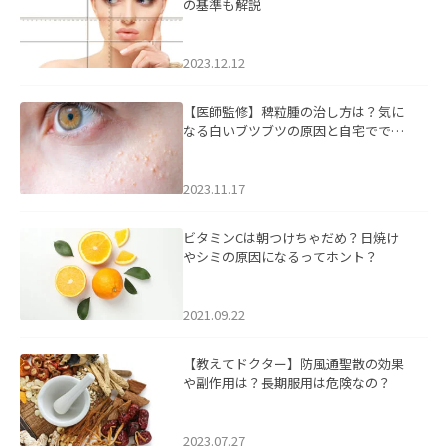
の基準も解説
2023.12.12
【医師監修】稗粒腫の治し方は？気に
なる白いブツブツの原因と自宅ででき
るケアについて
2023.11.17
ビタミンCは朝つけちゃだめ？日焼け
やシミの原因になるってホント？
2021.09.22
【教えてドクター】防風通聖散の効果
や副作用は？長期服用は危険なの？
2023.07.27