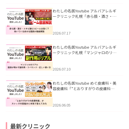
わたしの名医Youtube アルバアレルギ
ークリニック札幌「赤ら顔・酒さ・ニ
キビ跡にVビームは効く？向いている赤
みを医師が徹底解説」を公開いたしま
した。
2026.07.17
わたしの名医Youtube アルバアレルギ
ークリニック札幌「マンジャロのリア
ル｜医師が明かす副作用・リバウン
ド・正しい使い方」を公開いたしまし
た。
2026.07.10
わたしの名医Youtube めぐ皮膚科・美
容皮膚科「”とおりすがりの皮膚科
医”がスレッズの肌悩みに本気で答えて
みた」を公開いたしました。
2026.06.05
最新クリニック