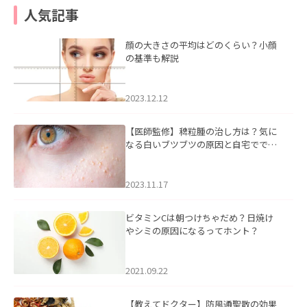
人気記事
顔の大きさの平均はどのくらい？小顔
の基準も解説
2023.12.12
【医師監修】稗粒腫の治し方は？気に
なる白いブツブツの原因と自宅ででき
るケアについて
2023.11.17
ビタミンCは朝つけちゃだめ？日焼け
やシミの原因になるってホント？
2021.09.22
【教えてドクター】防風通聖散の効果