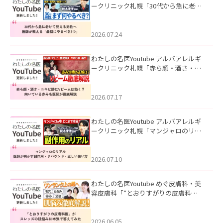
ークリニック札幌「30代から急に老け
て見える男性へ｜医師が教える「最初
にやるべき3つ」」を公開いたしまし
た。
2026.07.24
わたしの名医Youtube アルバアレルギ
ークリニック札幌「赤ら顔・酒さ・ニ
キビ跡にVビームは効く？向いている赤
みを医師が徹底解説」を公開いたしま
した。
2026.07.17
わたしの名医Youtube アルバアレルギ
ークリニック札幌「マンジャロのリア
ル｜医師が明かす副作用・リバウン
ド・正しい使い方」を公開いたしまし
た。
2026.07.10
わたしの名医Youtube めぐ皮膚科・美
容皮膚科「”とおりすがりの皮膚科
医”がスレッズの肌悩みに本気で答えて
みた」を公開いたしました。
2026.06.05