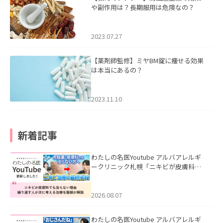
や副作用は？長期服用は危険なの？
2023.07.27
【薬剤師監修】ミヤBM錠に痩せる効果
は本当にあるの？
2023.11.10
新着記事
わたしの名医Youtube アルバアレルギ
ークリニック札幌「ニキビが皮膚科で
も治らない理由｜繰り返す人が次に考
える治療を医師が解説」を公開いたし
ました。
2026.08.07
わたしの名医Youtube アルバアレルギ