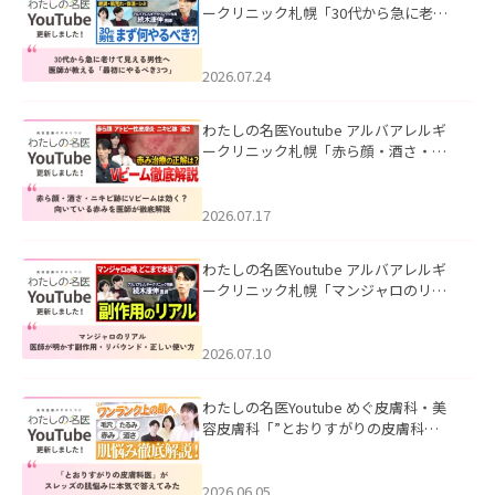
ークリニック札幌「30代から急に老け
て見える男性へ｜医師が教える「最初
にやるべき3つ」」を公開いたしまし
た。
2026.07.24
わたしの名医Youtube アルバアレルギ
ークリニック札幌「赤ら顔・酒さ・ニ
キビ跡にVビームは効く？向いている赤
みを医師が徹底解説」を公開いたしま
した。
2026.07.17
わたしの名医Youtube アルバアレルギ
ークリニック札幌「マンジャロのリア
ル｜医師が明かす副作用・リバウン
ド・正しい使い方」を公開いたしまし
た。
2026.07.10
わたしの名医Youtube めぐ皮膚科・美
容皮膚科「”とおりすがりの皮膚科
医”がスレッズの肌悩みに本気で答えて
みた」を公開いたしました。
2026.06.05