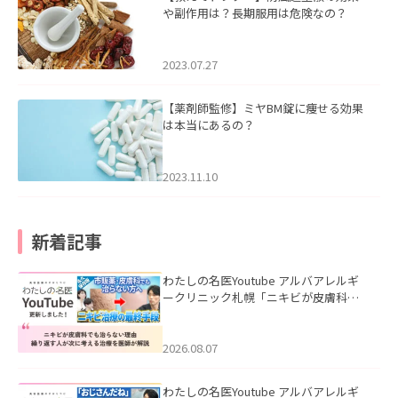
や副作用は？長期服用は危険なの？
2023.07.27
【薬剤師監修】ミヤBM錠に痩せる効果
は本当にあるの？
2023.11.10
新着記事
わたしの名医Youtube アルバアレルギ
ークリニック札幌「ニキビが皮膚科で
も治らない理由｜繰り返す人が次に考
える治療を医師が解説」を公開いたし
ました。
2026.08.07
わたしの名医Youtube アルバアレルギ