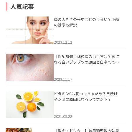
人気記事
顔の大きさの平均はどのくらい？小顔
の基準も解説
2023.12.12
【医師監修】稗粒腫の治し方は？気に
なる白いブツブツの原因と自宅ででき
るケアについて
2023.11.17
ビタミンCは朝つけちゃだめ？日焼け
やシミの原因になるってホント？
2021.09.22
【教えてドクター】防風通聖散の効果