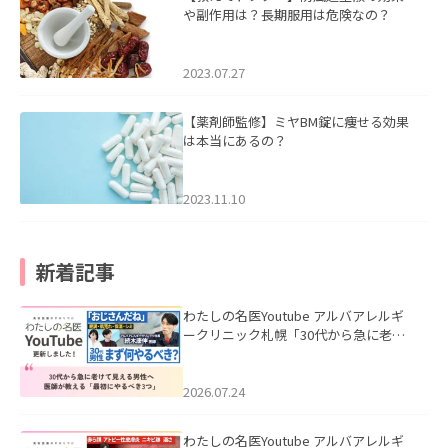
や副作用は？長期服用は危険なの？
2023.07.27
【薬剤師監修】ミヤBM錠に痩せる効果
は本当にあるの？
2023.11.10
新着記事
わたしの名医Youtube アルバアレルギ
ークリニック札幌「30代から急に老け
て見える男性へ｜医師が教える「最初
にやるべき3つ」」を公開いたしまし
た。
2026.07.24
わたしの名医Youtube アルバアレルギ