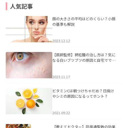
人気記事
顔の大きさの平均はどのくらい？小顔
の基準も解説
2023.12.12
【医師監修】稗粒腫の治し方は？気に
なる白いブツブツの原因と自宅ででき
るケアについて
2023.11.17
ビタミンCは朝つけちゃだめ？日焼け
やシミの原因になるってホント？
2021.09.22
【教えてドクター】防風通聖散の効果