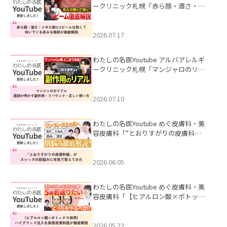
ークリニック札幌「赤ら顔・酒さ・ニ
キビ跡にVビームは効く？向いている赤
みを医師が徹底解説」を公開いたしま
した。
2026.07.17
わたしの名医Youtube アルバアレルギ
ークリニック札幌「マンジャロのリア
ル｜医師が明かす副作用・リバウン
ド・正しい使い方」を公開いたしまし
た。
2026.07.10
わたしの名医Youtube めぐ皮膚科・美
容皮膚科「”とおりすがりの皮膚科
医”がスレッズの肌悩みに本気で答えて
みた」を公開いたしました。
2026.06.05
わたしの名医Youtube めぐ皮膚科・美
容皮膚科「【ヒアルロン酸×ボトック
ス併用】ハイブリッド注入を美容皮膚
科医が徹底解説」を公開いたしまし
た。
2026.05.22