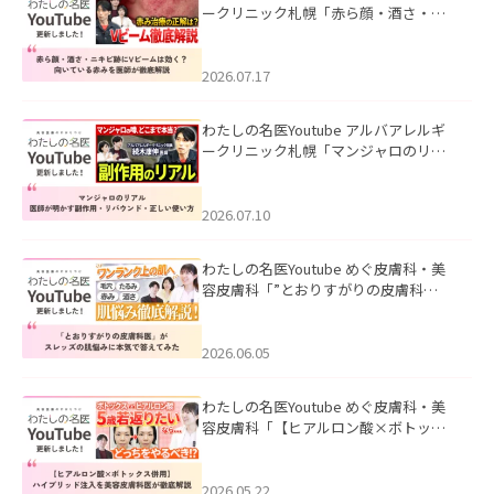
ークリニック札幌「赤ら顔・酒さ・ニ
キビ跡にVビームは効く？向いている赤
みを医師が徹底解説」を公開いたしま
した。
2026.07.17
わたしの名医Youtube アルバアレルギ
ークリニック札幌「マンジャロのリア
ル｜医師が明かす副作用・リバウン
ド・正しい使い方」を公開いたしまし
た。
2026.07.10
わたしの名医Youtube めぐ皮膚科・美
容皮膚科「”とおりすがりの皮膚科
医”がスレッズの肌悩みに本気で答えて
みた」を公開いたしました。
2026.06.05
わたしの名医Youtube めぐ皮膚科・美
容皮膚科「【ヒアルロン酸×ボトック
ス併用】ハイブリッド注入を美容皮膚
科医が徹底解説」を公開いたしまし
た。
2026.05.22