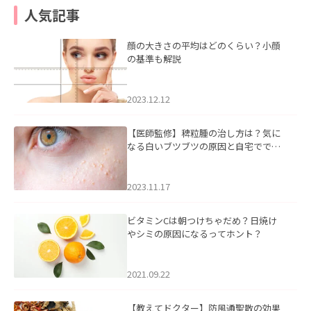
人気記事
顔の大きさの平均はどのくらい？小顔
の基準も解説
2023.12.12
【医師監修】稗粒腫の治し方は？気に
なる白いブツブツの原因と自宅ででき
るケアについて
2023.11.17
ビタミンCは朝つけちゃだめ？日焼け
やシミの原因になるってホント？
2021.09.22
【教えてドクター】防風通聖散の効果