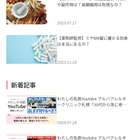
や副作用は？長期服用は危険なの？
2023.07.27
【薬剤師監修】ミヤBM錠に痩せる効果
は本当にあるの？
2023.11.10
新着記事
わたしの名医Youtube アルバアレルギ
ークリニック札幌「30代から急に老け
て見える男性へ｜医師が教える「最初
にやるべき3つ」」を公開いたしまし
た。
2026.07.24
わたしの名医Youtube アルバアレルギ