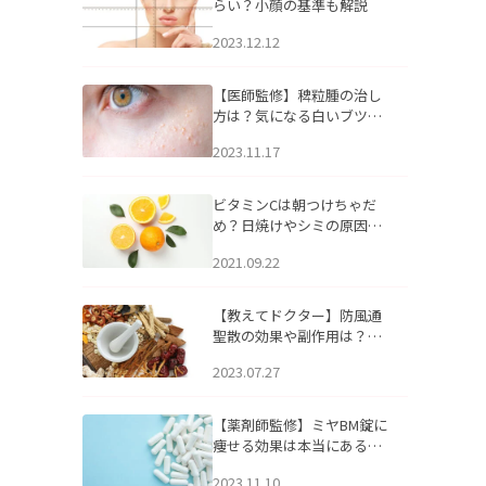
らい？小顔の基準も解説
2023.12.12
【医師監修】稗粒腫の治し
方は？気になる白いブツブ
ツの原因と自宅でできるケ
2023.11.17
アについて
ビタミンCは朝つけちゃだ
め？日焼けやシミの原因に
なるってホント？
2021.09.22
【教えてドクター】防風通
聖散の効果や副作用は？長
期服用は危険なの？
2023.07.27
【薬剤師監修】ミヤBM錠に
痩せる効果は本当にある
の？
2023.11.10