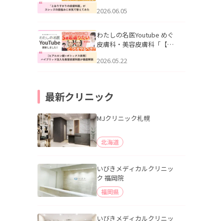
りすがりの皮膚科医”がスレ
2026.06.05
ッズの肌悩みに本気で答え
てみた」を公開いたしまし
た。
わたしの名医Youtube めぐ
皮膚科・美容皮膚科「【ヒ
アルロン酸×ボトックス併
2026.05.22
用】ハイブリッド注入を美
容皮膚科医が徹底解説」を
公開いたしました。
最新クリニック
MJクリニック札幌
北海道
いびきメディカルクリニッ
ク 福岡院
福岡県
いびきメディカルクリニッ