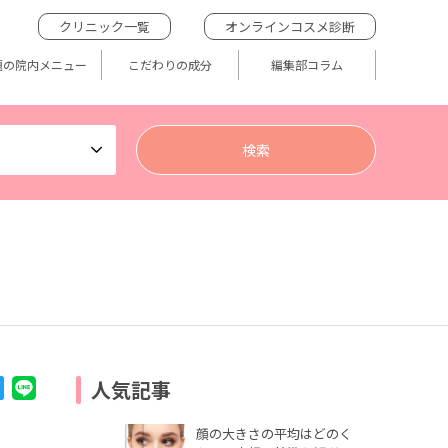
クリニック一覧
オンラインコスメ診断
題の院内メニュー
こだわりの成分
編集部コラム
人気記事
顔の大きさの平均はどのく