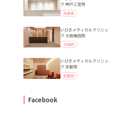
ク 神戸三宮院
兵庫県
いびきメディカルクリニッ
ク 大阪梅田院
大阪府
いびきメディカルクリニッ
ク 京都院
京都府
Facebook