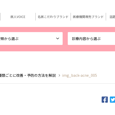
医人VOICE
名医こだわりブランド
医療機関専売ブランド
話
府県から選ぶ
診療内容から選ぶ
種類ごとに改善・予防の方法を解説
img_back-acne_005