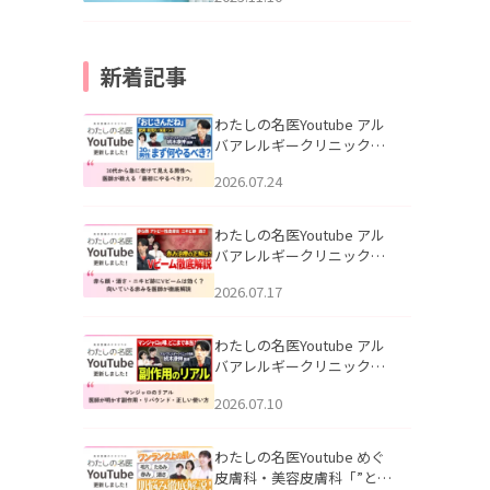
新着記事
わたしの名医Youtube アル
バアレルギークリニック札
幌「30代から急に老けて見
2026.07.24
える男性へ｜医師が教える
「最初にやるべき3つ」」を
公開いたしました。
わたしの名医Youtube アル
バアレルギークリニック札
幌「赤ら顔・酒さ・ニキビ
2026.07.17
跡にVビームは効く？向いて
いる赤みを医師が徹底解
説」を公開いたしました。
わたしの名医Youtube アル
バアレルギークリニック札
幌「マンジャロのリアル｜
2026.07.10
医師が明かす副作用・リバ
ウンド・正しい使い方」を
公開いたしました。
わたしの名医Youtube めぐ
皮膚科・美容皮膚科「”とお