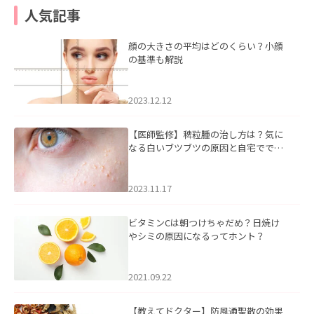
人気記事
顔の大きさの平均はどのくらい？小顔
の基準も解説
2023.12.12
【医師監修】稗粒腫の治し方は？気に
なる白いブツブツの原因と自宅ででき
るケアについて
2023.11.17
ビタミンCは朝つけちゃだめ？日焼け
やシミの原因になるってホント？
2021.09.22
【教えてドクター】防風通聖散の効果