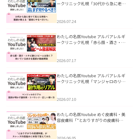
ークリニック札幌「30代から急に老け
て見える男性へ｜医師が教える「最初
にやるべき3つ」」を公開いたしまし
た。
2026.07.24
わたしの名医Youtube アルバアレルギ
ークリニック札幌「赤ら顔・酒さ・ニ
キビ跡にVビームは効く？向いている赤
みを医師が徹底解説」を公開いたしま
した。
2026.07.17
わたしの名医Youtube アルバアレルギ
ークリニック札幌「マンジャロのリア
ル｜医師が明かす副作用・リバウン
ド・正しい使い方」を公開いたしまし
た。
2026.07.10
わたしの名医Youtube めぐ皮膚科・美
容皮膚科「”とおりすがりの皮膚科
医”がスレッズの肌悩みに本気で答えて
みた」を公開いたしました。
2026.06.05