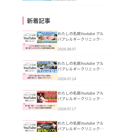
新着記事
わたしの名医Youtube アル
バアレルギークリニック札
幌「ニキビが皮膚科でも治
2026.08.07
らない理由｜繰り返す人が
次に考える治療を医師が解
説」を公開いたしました。
わたしの名医Youtube アル
バアレルギークリニック札
幌「30代から急に老けて見
2026.07.24
える男性へ｜医師が教える
「最初にやるべき3つ」」を
公開いたしました。
わたしの名医Youtube アル
バアレルギークリニック札
幌「赤ら顔・酒さ・ニキビ
2026.07.17
跡にVビームは効く？向いて
いる赤みを医師が徹底解
説」を公開いたしました。
わたしの名医Youtube アル
バアレルギークリニック札