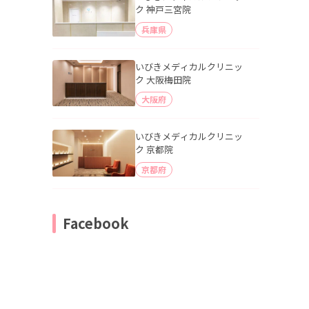
ク 神戸三宮院
兵庫県
いびきメディカルクリニッ
ク 大阪梅田院
大阪府
いびきメディカルクリニッ
ク 京都院
京都府
Facebook