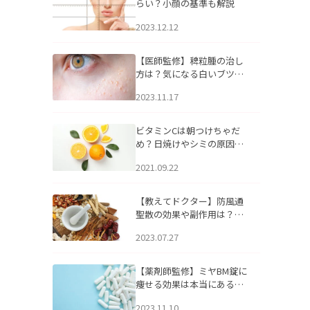
らい？小顔の基準も解説
2023.12.12
【医師監修】稗粒腫の治し
方は？気になる白いブツブ
ツの原因と自宅でできるケ
2023.11.17
アについて
ビタミンCは朝つけちゃだ
め？日焼けやシミの原因に
なるってホント？
2021.09.22
【教えてドクター】防風通
聖散の効果や副作用は？長
期服用は危険なの？
2023.07.27
【薬剤師監修】ミヤBM錠に
痩せる効果は本当にある
の？
2023.11.10