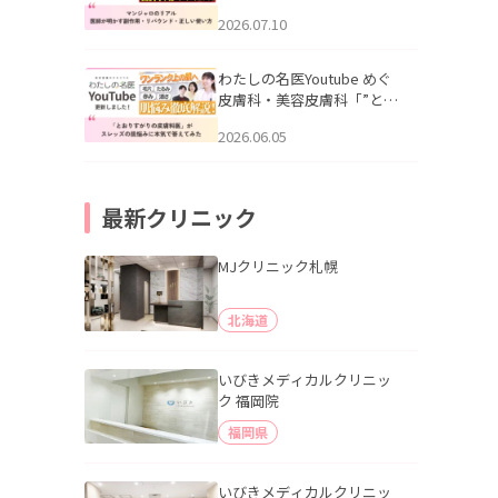
幌「マンジャロのリアル｜
2026.07.10
医師が明かす副作用・リバ
ウンド・正しい使い方」を
公開いたしました。
わたしの名医Youtube めぐ
皮膚科・美容皮膚科「”とお
りすがりの皮膚科医”がスレ
2026.06.05
ッズの肌悩みに本気で答え
てみた」を公開いたしまし
た。
最新クリニック
MJクリニック札幌
北海道
いびきメディカルクリニッ
ク 福岡院
福岡県
いびきメディカルクリニッ