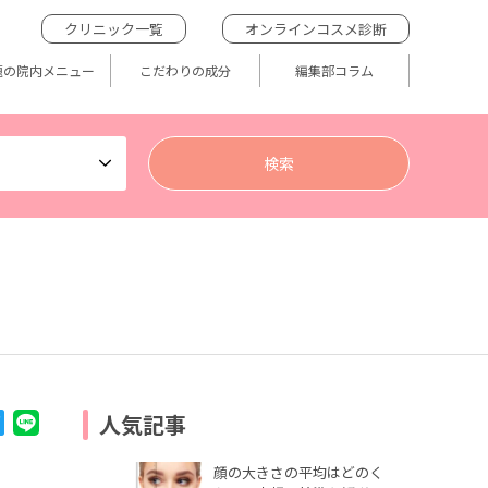
クリニック一覧
オンラインコスメ診断
題の院内メニュー
こだわりの成分
編集部コラム
人気記事
顔の大きさの平均はどのく