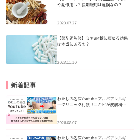
や副作用は？長期服用は危険なの？
2023.07.27
【薬剤師監修】ミヤBM錠に痩せる効果
は本当にあるの？
2023.11.10
新着記事
わたしの名医Youtube アルバアレルギ
ークリニック札幌「ニキビが皮膚科で
も治らない理由｜繰り返す人が次に考
える治療を医師が解説」を公開いたし
ました。
2026.08.07
わたしの名医Youtube アルバアレルギ