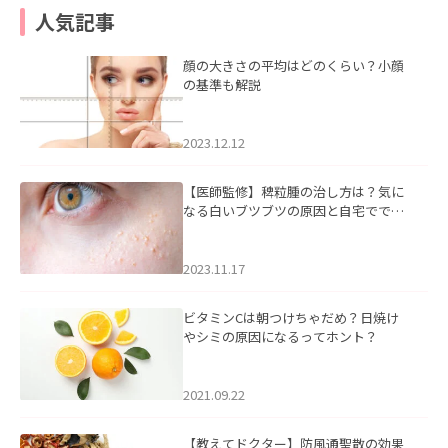
人気記事
顔の大きさの平均はどのくらい？小顔
の基準も解説
2023.12.12
【医師監修】稗粒腫の治し方は？気に
なる白いブツブツの原因と自宅ででき
るケアについて
2023.11.17
ビタミンCは朝つけちゃだめ？日焼け
やシミの原因になるってホント？
2021.09.22
【教えてドクター】防風通聖散の効果