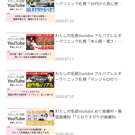
ークリニック札幌「30代から急に老け
て見える男性へ｜医師が教える「最初
にやるべき3つ」」を公開いたしまし
た。
2026.07.24
わたしの名医Youtube アルバアレルギ
ークリニック札幌「赤ら顔・酒さ・ニ
キビ跡にVビームは効く？向いている赤
みを医師が徹底解説」を公開いたしま
した。
2026.07.17
わたしの名医Youtube アルバアレルギ
ークリニック札幌「マンジャロのリア
ル｜医師が明かす副作用・リバウン
ド・正しい使い方」を公開いたしまし
た。
2026.07.10
わたしの名医Youtube めぐ皮膚科・美
容皮膚科「”とおりすがりの皮膚科
医”がスレッズの肌悩みに本気で答えて
みた」を公開いたしました。
2026.06.05