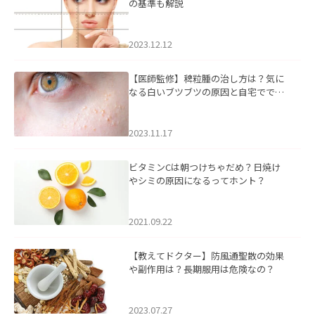
の基準も解説
2023.12.12
【医師監修】稗粒腫の治し方は？気に
なる白いブツブツの原因と自宅ででき
るケアについて
2023.11.17
ビタミンCは朝つけちゃだめ？日焼け
やシミの原因になるってホント？
2021.09.22
【教えてドクター】防風通聖散の効果
や副作用は？長期服用は危険なの？
2023.07.27