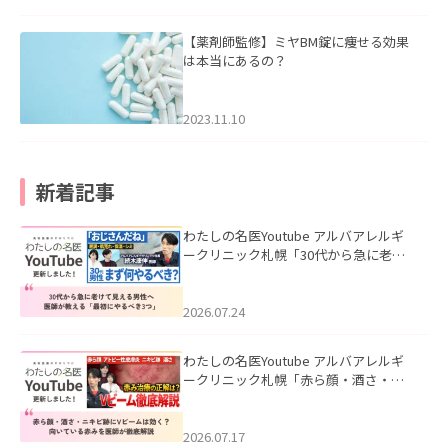
【薬剤師監修】ミヤBM錠に痩せる効果
は本当にあるの？
2023.11.10
新着記事
わたしの名医Youtube アルバアレルギ
ークリニック札幌「30代から急に老け
て見える男性へ｜医師が教える「最初
にやるべき3つ」」を公開いたしまし
た。
2026.07.24
わたしの名医Youtube アルバアレルギ
ークリニック札幌「赤ら顔・酒さ・ニ
キビ跡にVビームは効く？向いている赤
みを医師が徹底解説」を公開いたしま
した。
2026.07.17