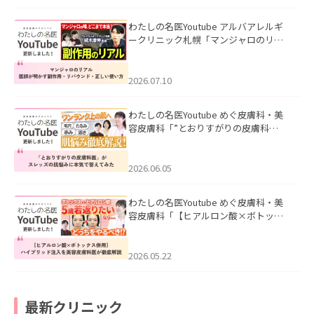
わたしの名医Youtube アルバアレルギ
ークリニック札幌「マンジャロのリア
ル｜医師が明かす副作用・リバウン
ド・正しい使い方」を公開いたしまし
た。
2026.07.10
わたしの名医Youtube めぐ皮膚科・美
容皮膚科「”とおりすがりの皮膚科
医”がスレッズの肌悩みに本気で答えて
みた」を公開いたしました。
2026.06.05
わたしの名医Youtube めぐ皮膚科・美
容皮膚科「【ヒアルロン酸×ボトック
ス併用】ハイブリッド注入を美容皮膚
科医が徹底解説」を公開いたしまし
た。
2026.05.22
最新クリニック