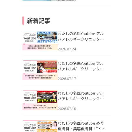
新着記事
わたしの名医Youtube アル
バアレルギークリニック札
幌「30代から急に老けて見
2026.07.24
える男性へ｜医師が教える
「最初にやるべき3つ」」を
公開いたしました。
わたしの名医Youtube アル
バアレルギークリニック札
幌「赤ら顔・酒さ・ニキビ
2026.07.17
跡にVビームは効く？向いて
いる赤みを医師が徹底解
説」を公開いたしました。
わたしの名医Youtube アル
バアレルギークリニック札
幌「マンジャロのリアル｜
2026.07.10
医師が明かす副作用・リバ
ウンド・正しい使い方」を
公開いたしました。
わたしの名医Youtube めぐ
皮膚科・美容皮膚科「”とお