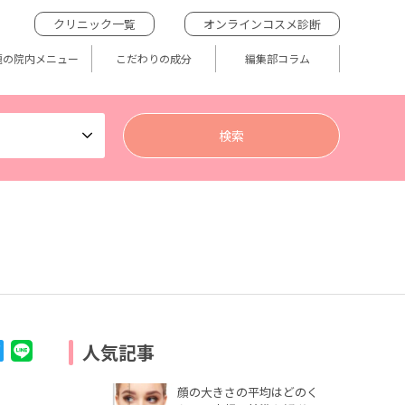
クリニック一覧
オンラインコスメ診断
題の院内メニュー
こだわりの成分
編集部コラム
人気記事
顔の大きさの平均はどのく