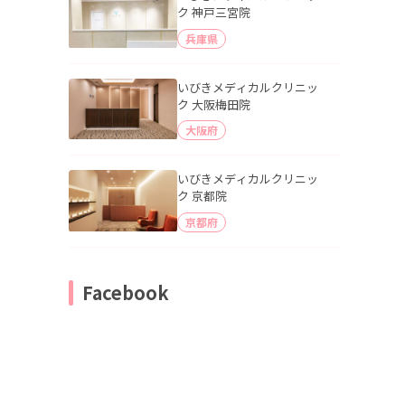
ク 神戸三宮院
兵庫県
いびきメディカルクリニッ
ク 大阪梅田院
大阪府
いびきメディカルクリニッ
ク 京都院
京都府
Facebook