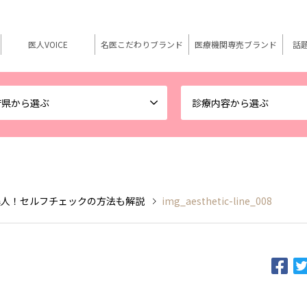
医人VOICE
名医こだわりブランド
医療機関専売ブランド
話
府県から選ぶ
診療内容から選ぶ
美人！セルフチェックの方法も解説
img_aesthetic-line_008