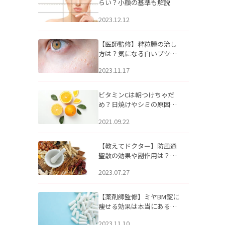
らい？小顔の基準も解説
2023.12.12
【医師監修】稗粒腫の治し
方は？気になる白いブツブ
ツの原因と自宅でできるケ
2023.11.17
アについて
ビタミンCは朝つけちゃだ
め？日焼けやシミの原因に
なるってホント？
2021.09.22
【教えてドクター】防風通
聖散の効果や副作用は？長
期服用は危険なの？
2023.07.27
【薬剤師監修】ミヤBM錠に
痩せる効果は本当にある
の？
2023.11.10