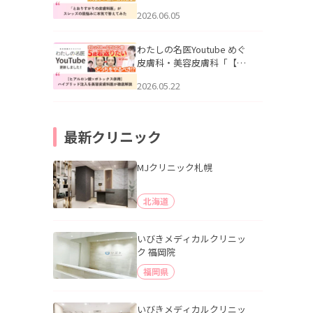
りすがりの皮膚科医”がスレ
2026.06.05
ッズの肌悩みに本気で答え
てみた」を公開いたしまし
た。
わたしの名医Youtube めぐ
皮膚科・美容皮膚科「【ヒ
アルロン酸×ボトックス併
2026.05.22
用】ハイブリッド注入を美
容皮膚科医が徹底解説」を
公開いたしました。
最新クリニック
MJクリニック札幌
北海道
いびきメディカルクリニッ
ク 福岡院
福岡県
いびきメディカルクリニッ