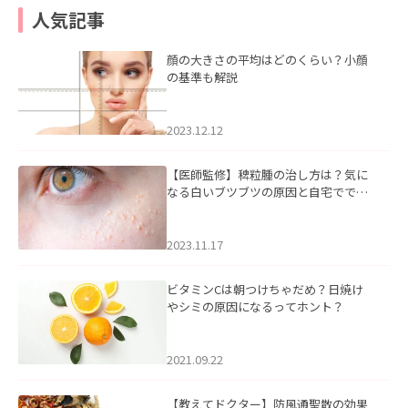
人気記事
顔の大きさの平均はどのくらい？小顔
の基準も解説
2023.12.12
【医師監修】稗粒腫の治し方は？気に
なる白いブツブツの原因と自宅ででき
るケアについて
2023.11.17
ビタミンCは朝つけちゃだめ？日焼け
やシミの原因になるってホント？
2021.09.22
【教えてドクター】防風通聖散の効果