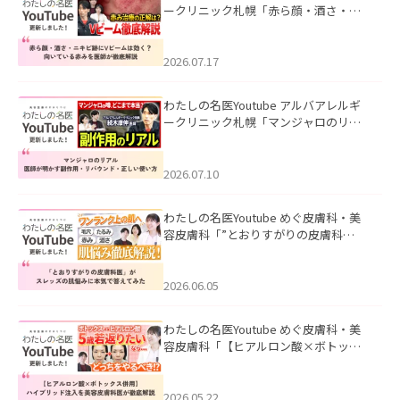
ークリニック札幌「赤ら顔・酒さ・ニ
キビ跡にVビームは効く？向いている赤
みを医師が徹底解説」を公開いたしま
した。
2026.07.17
わたしの名医Youtube アルバアレルギ
ークリニック札幌「マンジャロのリア
ル｜医師が明かす副作用・リバウン
ド・正しい使い方」を公開いたしまし
た。
2026.07.10
わたしの名医Youtube めぐ皮膚科・美
容皮膚科「”とおりすがりの皮膚科
医”がスレッズの肌悩みに本気で答えて
みた」を公開いたしました。
2026.06.05
わたしの名医Youtube めぐ皮膚科・美
容皮膚科「【ヒアルロン酸×ボトック
ス併用】ハイブリッド注入を美容皮膚
科医が徹底解説」を公開いたしまし
た。
2026.05.22