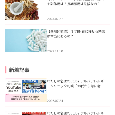
や副作用は？長期服用は危険なの？
2023.07.27
【薬剤師監修】ミヤBM錠に痩せる効果
は本当にあるの？
2023.11.10
新着記事
わたしの名医Youtube アルバアレルギ
ークリニック札幌「30代から急に老け
て見える男性へ｜医師が教える「最初
にやるべき3つ」」を公開いたしまし
た。
2026.07.24
わたしの名医Youtube アルバアレルギ