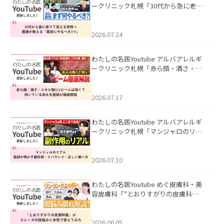
ークリニック札幌「30代から急に老け
て見える男性へ｜医師が教える「最初
にやるべき3つ」」を公開いたしまし
た。
2026.07.24
わたしの名医Youtube アルバアレルギ
ークリニック札幌「赤ら顔・酒さ・ニ
キビ跡にVビームは効く？向いている赤
みを医師が徹底解説」を公開いたしま
した。
2026.07.17
わたしの名医Youtube アルバアレルギ
ークリニック札幌「マンジャロのリア
ル｜医師が明かす副作用・リバウン
ド・正しい使い方」を公開いたしまし
た。
2026.07.10
わたしの名医Youtube めぐ皮膚科・美
容皮膚科「”とおりすがりの皮膚科
医”がスレッズの肌悩みに本気で答えて
みた」を公開いたしました。
2026.06.05