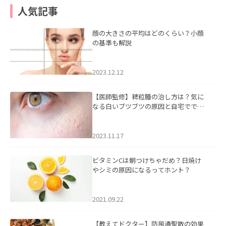
人気記事
顔の大きさの平均はどのくらい？小顔
の基準も解説
2023.12.12
【医師監修】稗粒腫の治し方は？気に
なる白いブツブツの原因と自宅ででき
るケアについて
2023.11.17
ビタミンCは朝つけちゃだめ？日焼け
やシミの原因になるってホント？
2021.09.22
【教えてドクター】防風通聖散の効果