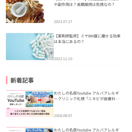
や副作用は？長期服用は危険なの？
2023.07.27
【薬剤師監修】ミヤBM錠に痩せる効果
は本当にあるの？
2023.11.10
新着記事
わたしの名医Youtube アルバアレルギ
ークリニック札幌「ニキビが皮膚科で
も治らない理由｜繰り返す人が次に考
える治療を医師が解説」を公開いたし
ました。
2026.08.07
わたしの名医Youtube アルバアレルギ