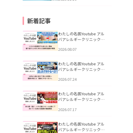
新着記事
わたしの名医Youtube アル
バアレルギークリニック札
幌「ニキビが皮膚科でも治
2026.08.07
らない理由｜繰り返す人が
次に考える治療を医師が解
説」を公開いたしました。
わたしの名医Youtube アル
バアレルギークリニック札
幌「30代から急に老けて見
2026.07.24
える男性へ｜医師が教える
「最初にやるべき3つ」」を
公開いたしました。
わたしの名医Youtube アル
バアレルギークリニック札
幌「赤ら顔・酒さ・ニキビ
2026.07.17
跡にVビームは効く？向いて
いる赤みを医師が徹底解
説」を公開いたしました。
わたしの名医Youtube アル
バアレルギークリニック札