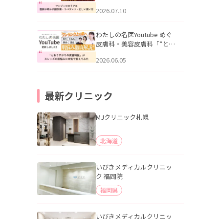
幌「マンジャロのリアル｜
2026.07.10
医師が明かす副作用・リバ
ウンド・正しい使い方」を
公開いたしました。
わたしの名医Youtube めぐ
皮膚科・美容皮膚科「”とお
りすがりの皮膚科医”がスレ
2026.06.05
ッズの肌悩みに本気で答え
てみた」を公開いたしまし
た。
最新クリニック
MJクリニック札幌
北海道
いびきメディカルクリニッ
ク 福岡院
福岡県
いびきメディカルクリニッ