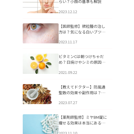
らい？小顔の基準も解説
2023.12.12
【医師監修】稗粒腫の治し
方は？気になる白いブツブ
ツの原因と自宅でできるケ
2023.11.17
アについて
ビタミンCは朝つけちゃだ
め？日焼けやシミの原因に
なるってホント？
2021.09.22
【教えてドクター】防風通
聖散の効果や副作用は？長
期服用は危険なの？
2023.07.27
【薬剤師監修】ミヤBM錠に
痩せる効果は本当にある
の？
2023.11.10