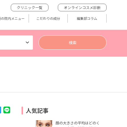
クリニック一覧
オンラインコスメ診断
題の院内メニュー
こだわりの成分
編集部コラム
人気記事
顔の大きさの平均はどのく