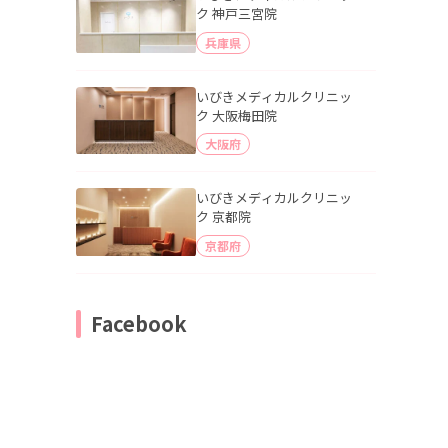
ク 神戸三宮院
兵庫県
いびきメディカルクリニッ
ク 大阪梅田院
大阪府
いびきメディカルクリニッ
ク 京都院
京都府
Facebook