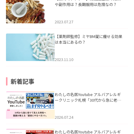
や副作用は？長期服用は危険なの？
2023.07.27
【薬剤師監修】ミヤBM錠に痩せる効果
は本当にあるの？
2023.11.10
新着記事
わたしの名医Youtube アルバアレルギ
ークリニック札幌「30代から急に老け
て見える男性へ｜医師が教える「最初
にやるべき3つ」」を公開いたしまし
た。
2026.07.24
わたしの名医Youtube アルバアレルギ