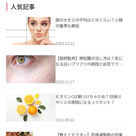
人気記事
顔の大きさの平均はどのくらい？小顔
の基準も解説
2023.12.12
【医師監修】稗粒腫の治し方は？気に
なる白いブツブツの原因と自宅ででき
るケアについて
2023.11.17
ビタミンCは朝つけちゃだめ？日焼け
やシミの原因になるってホント？
2021.09.22
【教えてドクター】防風通聖散の効果