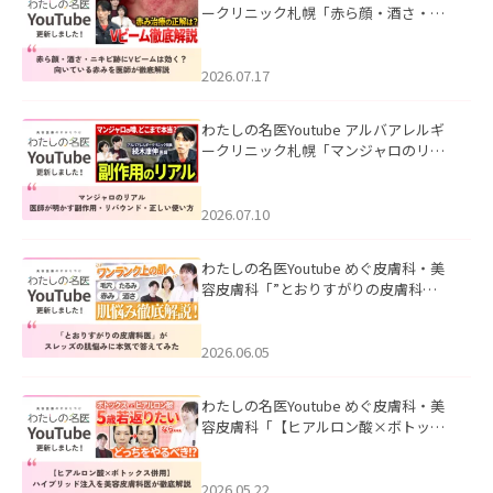
ークリニック札幌「赤ら顔・酒さ・ニ
キビ跡にVビームは効く？向いている赤
みを医師が徹底解説」を公開いたしま
した。
2026.07.17
わたしの名医Youtube アルバアレルギ
ークリニック札幌「マンジャロのリア
ル｜医師が明かす副作用・リバウン
ド・正しい使い方」を公開いたしまし
た。
2026.07.10
わたしの名医Youtube めぐ皮膚科・美
容皮膚科「”とおりすがりの皮膚科
医”がスレッズの肌悩みに本気で答えて
みた」を公開いたしました。
2026.06.05
わたしの名医Youtube めぐ皮膚科・美
容皮膚科「【ヒアルロン酸×ボトック
ス併用】ハイブリッド注入を美容皮膚
科医が徹底解説」を公開いたしまし
た。
2026.05.22