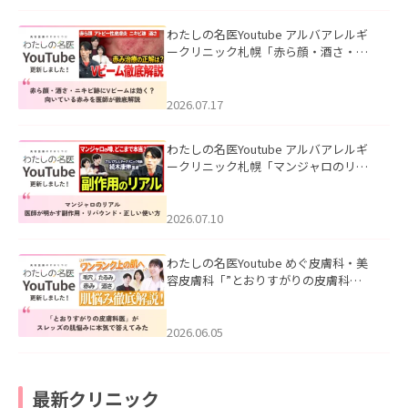
わたしの名医Youtube アルバアレルギ
ークリニック札幌「赤ら顔・酒さ・ニ
キビ跡にVビームは効く？向いている赤
みを医師が徹底解説」を公開いたしま
した。
2026.07.17
わたしの名医Youtube アルバアレルギ
ークリニック札幌「マンジャロのリア
ル｜医師が明かす副作用・リバウン
ド・正しい使い方」を公開いたしまし
た。
2026.07.10
わたしの名医Youtube めぐ皮膚科・美
容皮膚科「”とおりすがりの皮膚科
医”がスレッズの肌悩みに本気で答えて
みた」を公開いたしました。
2026.06.05
最新クリニック