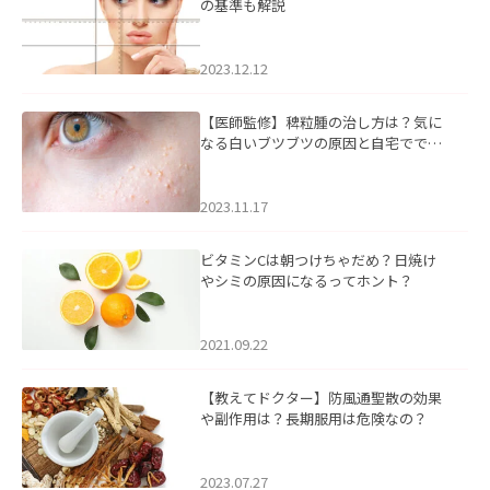
の基準も解説
2023.12.12
【医師監修】稗粒腫の治し方は？気に
なる白いブツブツの原因と自宅ででき
るケアについて
2023.11.17
ビタミンCは朝つけちゃだめ？日焼け
やシミの原因になるってホント？
2021.09.22
【教えてドクター】防風通聖散の効果
や副作用は？長期服用は危険なの？
2023.07.27