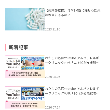
【薬剤師監修】ミヤBM錠に痩せる効果
は本当にあるの？
2023.11.10
新着記事
わたしの名医Youtube アルバアレルギ
ークリニック札幌「ニキビが皮膚科で
も治らない理由｜繰り返す人が次に考
える治療を医師が解説」を公開いたし
ました。
2026.08.07
わたしの名医Youtube アルバアレルギ
ークリニック札幌「30代から急に老け
て見える男性へ｜医師が教える「最初
にやるべき3つ」」を公開いたしまし
た。
2026.07.24