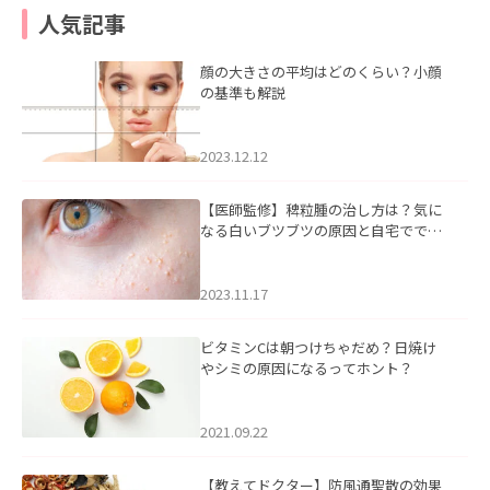
人気記事
顔の大きさの平均はどのくらい？小顔
の基準も解説
2023.12.12
【医師監修】稗粒腫の治し方は？気に
なる白いブツブツの原因と自宅ででき
るケアについて
2023.11.17
ビタミンCは朝つけちゃだめ？日焼け
やシミの原因になるってホント？
2021.09.22
【教えてドクター】防風通聖散の効果