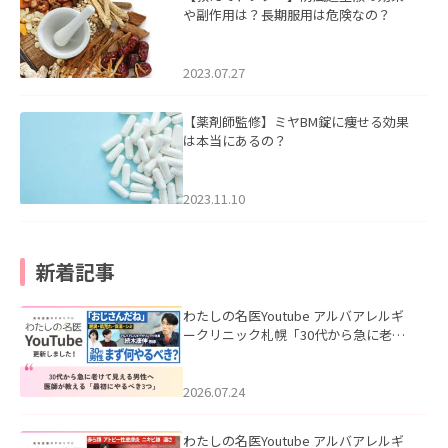
や副作用は？長期服用は危険なの？
2023.07.27
【薬剤師監修】ミヤBM錠に痩せる効果
は本当にあるの？
2023.11.10
新着記事
わたしの名医Youtube アルバアレルギ
ークリニック札幌「30代から急に老け
て見える男性へ｜医師が教える「最初
にやるべき3つ」」を公開いたしまし
た。
2026.07.24
わたしの名医Youtube アルバアレルギ