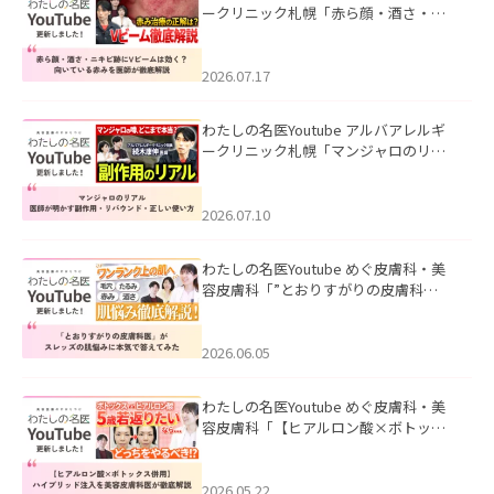
ークリニック札幌「赤ら顔・酒さ・ニ
キビ跡にVビームは効く？向いている赤
みを医師が徹底解説」を公開いたしま
した。
2026.07.17
わたしの名医Youtube アルバアレルギ
ークリニック札幌「マンジャロのリア
ル｜医師が明かす副作用・リバウン
ド・正しい使い方」を公開いたしまし
た。
2026.07.10
わたしの名医Youtube めぐ皮膚科・美
容皮膚科「”とおりすがりの皮膚科
医”がスレッズの肌悩みに本気で答えて
みた」を公開いたしました。
2026.06.05
わたしの名医Youtube めぐ皮膚科・美
容皮膚科「【ヒアルロン酸×ボトック
ス併用】ハイブリッド注入を美容皮膚
科医が徹底解説」を公開いたしまし
た。
2026.05.22