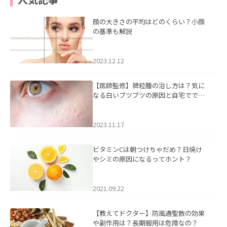
顔の大きさの平均はどのくらい？小顔
の基準も解説
2023.12.12
【医師監修】稗粒腫の治し方は？気に
なる白いブツブツの原因と自宅ででき
るケアについて
2023.11.17
ビタミンCは朝つけちゃだめ？日焼け
やシミの原因になるってホント？
2021.09.22
【教えてドクター】防風通聖散の効果
や副作用は？長期服用は危険なの？