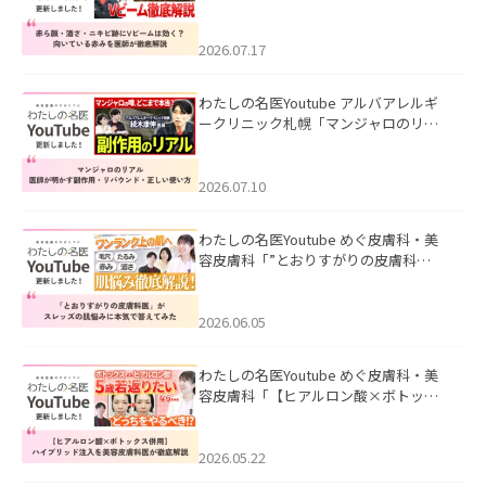
キビ跡にVビームは効く？向いている赤
みを医師が徹底解説」を公開いたしま
した。
2026.07.17
わたしの名医Youtube アルバアレルギ
ークリニック札幌「マンジャロのリア
ル｜医師が明かす副作用・リバウン
ド・正しい使い方」を公開いたしまし
た。
2026.07.10
わたしの名医Youtube めぐ皮膚科・美
容皮膚科「”とおりすがりの皮膚科
医”がスレッズの肌悩みに本気で答えて
みた」を公開いたしました。
2026.06.05
わたしの名医Youtube めぐ皮膚科・美
容皮膚科「【ヒアルロン酸×ボトック
ス併用】ハイブリッド注入を美容皮膚
科医が徹底解説」を公開いたしまし
た。
2026.05.22