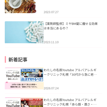
2023.07.27
【薬剤師監修】ミヤBM錠に痩せる効果
は本当にあるの？
2023.11.10
新着記事
わたしの名医Youtube アルバアレルギ
ークリニック札幌「30代から急に老け
て見える男性へ｜医師が教える「最初
にやるべき3つ」」を公開いたしまし
た。
2026.07.24
わたしの名医Youtube アルバアレルギ
ークリニック札幌「赤ら顔・酒さ・ニ