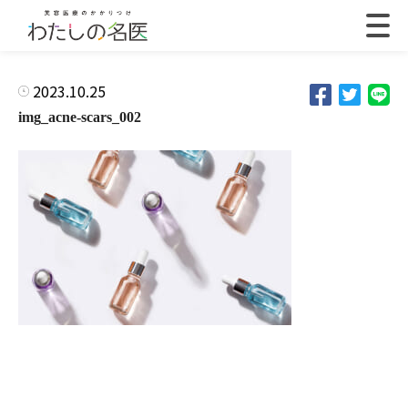
2023.10.25
img_acne-scars_002