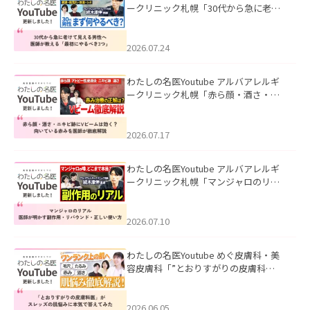
ークリニック札幌「30代から急に老け
て見える男性へ｜医師が教える「最初
にやるべき3つ」」を公開いたしまし
た。
2026.07.24
わたしの名医Youtube アルバアレルギ
ークリニック札幌「赤ら顔・酒さ・ニ
キビ跡にVビームは効く？向いている赤
みを医師が徹底解説」を公開いたしま
した。
2026.07.17
わたしの名医Youtube アルバアレルギ
ークリニック札幌「マンジャロのリア
ル｜医師が明かす副作用・リバウン
ド・正しい使い方」を公開いたしまし
た。
2026.07.10
わたしの名医Youtube めぐ皮膚科・美
容皮膚科「”とおりすがりの皮膚科
医”がスレッズの肌悩みに本気で答えて
みた」を公開いたしました。
2026.06.05