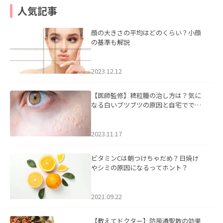
人気記事
顔の大きさの平均はどのくらい？小顔
の基準も解説
2023.12.12
【医師監修】稗粒腫の治し方は？気に
なる白いブツブツの原因と自宅ででき
るケアについて
2023.11.17
ビタミンCは朝つけちゃだめ？日焼け
やシミの原因になるってホント？
2021.09.22
【教えてドクター】防風通聖散の効果