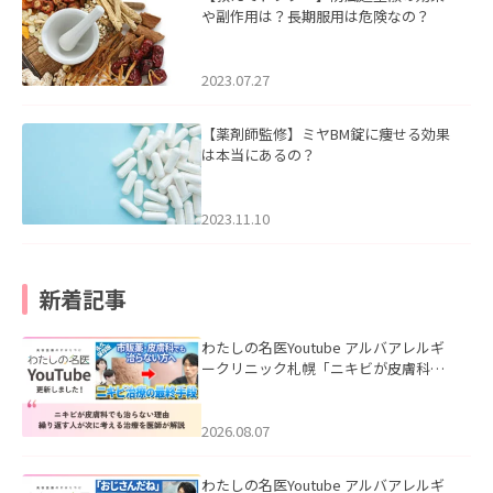
や副作用は？長期服用は危険なの？
2023.07.27
【薬剤師監修】ミヤBM錠に痩せる効果
は本当にあるの？
2023.11.10
新着記事
わたしの名医Youtube アルバアレルギ
ークリニック札幌「ニキビが皮膚科で
も治らない理由｜繰り返す人が次に考
える治療を医師が解説」を公開いたし
ました。
2026.08.07
わたしの名医Youtube アルバアレルギ