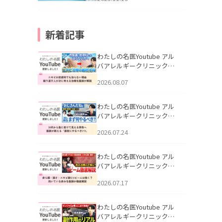
新着記事
わたしの名医Youtube アル
バアレルギークリニック札
幌「ニキビが皮膚科でも治
2026.08.07
らない理由｜繰り返す人が
次に考える治療を医師が解
説」を公開いたしました。
わたしの名医Youtube アル
バアレルギークリニック札
幌「30代から急に老けて見
2026.07.24
える男性へ｜医師が教える
「最初にやるべき3つ」」を
公開いたしました。
わたしの名医Youtube アル
バアレルギークリニック札
幌「赤ら顔・酒さ・ニキビ
2026.07.17
跡にVビームは効く？向いて
いる赤みを医師が徹底解
説」を公開いたしました。
わたしの名医Youtube アル
バアレルギークリニック札