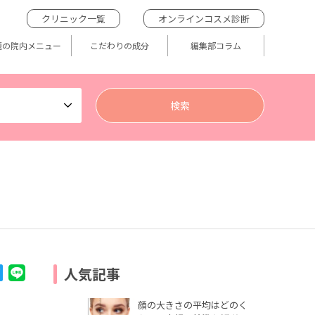
クリニック一覧
オンラインコスメ診断
題の院内メニュー
こだわりの成分
編集部コラム
人気記事
顔の大きさの平均はどのく