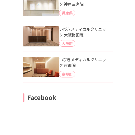
ク 神戸三宮院
兵庫県
いびきメディカルクリニッ
ク 大阪梅田院
大阪府
いびきメディカルクリニッ
ク 京都院
京都府
Facebook