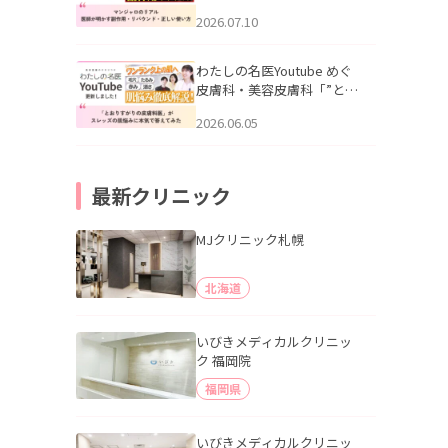
幌「マンジャロのリアル｜
2026.07.10
医師が明かす副作用・リバ
ウンド・正しい使い方」を
公開いたしました。
わたしの名医Youtube めぐ
皮膚科・美容皮膚科「”とお
りすがりの皮膚科医”がスレ
2026.06.05
ッズの肌悩みに本気で答え
てみた」を公開いたしまし
た。
最新クリニック
MJクリニック札幌
北海道
いびきメディカルクリニッ
ク 福岡院
福岡県
いびきメディカルクリニッ