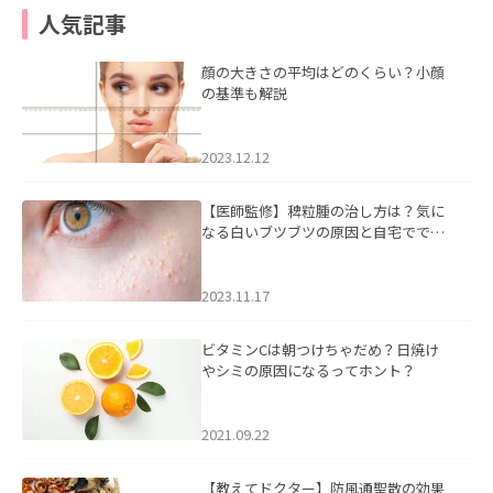
人気記事
顔の大きさの平均はどのくらい？小顔
の基準も解説
2023.12.12
【医師監修】稗粒腫の治し方は？気に
なる白いブツブツの原因と自宅ででき
るケアについて
2023.11.17
ビタミンCは朝つけちゃだめ？日焼け
やシミの原因になるってホント？
2021.09.22
【教えてドクター】防風通聖散の効果