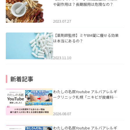
や副作用は？長期服用は危険なの？
2023.07.27
【薬剤師監修】ミヤBM錠に痩せる効果
は本当にあるの？
2023.11.10
新着記事
わたしの名医Youtube アルバアレルギ
ークリニック札幌「ニキビが皮膚科で
も治らない理由｜繰り返す人が次に考
える治療を医師が解説」を公開いたし
ました。
2026.08.07
わたしの名医Youtube アルバアレルギ