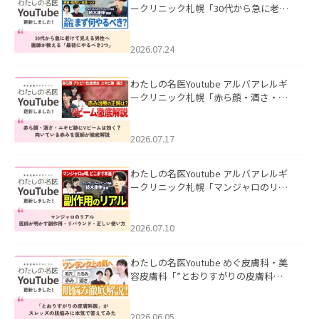
ークリニック札幌「30代から急に老け
て見える男性へ｜医師が教える「最初
にやるべき3つ」」を公開いたしまし
た。
2026.07.24
わたしの名医Youtube アルバアレルギ
ークリニック札幌「赤ら顔・酒さ・ニ
キビ跡にVビームは効く？向いている赤
みを医師が徹底解説」を公開いたしま
した。
2026.07.17
わたしの名医Youtube アルバアレルギ
ークリニック札幌「マンジャロのリア
ル｜医師が明かす副作用・リバウン
ド・正しい使い方」を公開いたしまし
た。
2026.07.10
わたしの名医Youtube めぐ皮膚科・美
容皮膚科「”とおりすがりの皮膚科
医”がスレッズの肌悩みに本気で答えて
みた」を公開いたしました。
2026.06.05