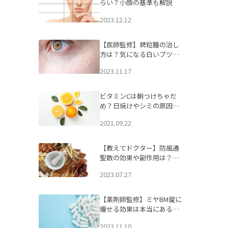
らい？小顔の基準も解説
2023.12.12
【医師監修】稗粒腫の治し
方は？気になる白いブツブ
ツの原因と自宅でできるケ
2023.11.17
アについて
ビタミンCは朝つけちゃだ
め？日焼けやシミの原因に
なるってホント？
2021.09.22
【教えてドクター】防風通
聖散の効果や副作用は？長
期服用は危険なの？
2023.07.27
【薬剤師監修】ミヤBM錠に
痩せる効果は本当にある
の？
2023.11.10