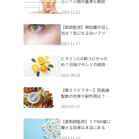
らい？小顔の基準も解説
2023.12.12
【医師監修】稗粒腫の治し
方は？気になる白いブツブ
ツの原因と自宅でできるケ
2023.11.17
アについて
ビタミンCは朝つけちゃだ
め？日焼けやシミの原因に
なるってホント？
2021.09.22
【教えてドクター】防風通
聖散の効果や副作用は？長
期服用は危険なの？
2023.07.27
【薬剤師監修】ミヤBM錠に
痩せる効果は本当にある
の？
2023.11.10