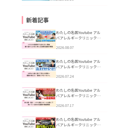
新着記事
わたしの名医Youtube アル
バアレルギークリニック札
幌「ニキビが皮膚科でも治
2026.08.07
らない理由｜繰り返す人が
次に考える治療を医師が解
説」を公開いたしました。
わたしの名医Youtube アル
バアレルギークリニック札
幌「30代から急に老けて見
2026.07.24
える男性へ｜医師が教える
「最初にやるべき3つ」」を
公開いたしました。
わたしの名医Youtube アル
バアレルギークリニック札
幌「赤ら顔・酒さ・ニキビ
2026.07.17
跡にVビームは効く？向いて
いる赤みを医師が徹底解
説」を公開いたしました。
わたしの名医Youtube アル
バアレルギークリニック札