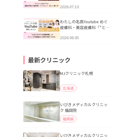
幌「マンジャロのリアル｜
2026.07.10
医師が明かす副作用・リバ
ウンド・正しい使い方」を
公開いたしました。
わたしの名医Youtube めぐ
皮膚科・美容皮膚科「”とお
りすがりの皮膚科医”がスレ
2026.06.05
ッズの肌悩みに本気で答え
てみた」を公開いたしまし
た。
最新クリニック
MJクリニック札幌
北海道
いびきメディカルクリニッ
ク 福岡院
福岡県
いびきメディカルクリニッ