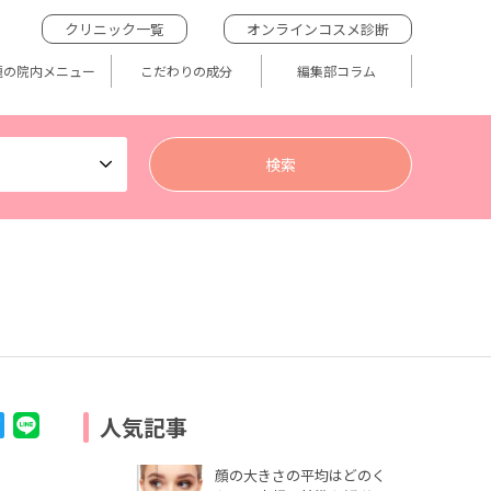
クリニック一覧
オンラインコスメ診断
題の院内メニュー
こだわりの成分
編集部コラム
人気記事
顔の大きさの平均はどのく