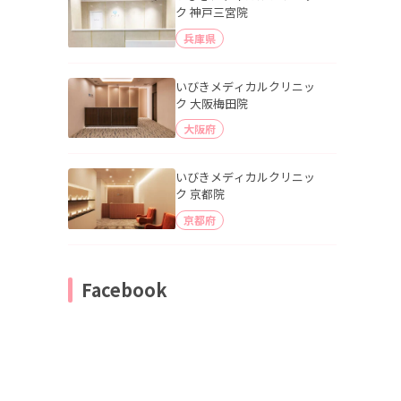
ク 神戸三宮院
兵庫県
いびきメディカルクリニッ
ク 大阪梅田院
大阪府
いびきメディカルクリニッ
ク 京都院
京都府
Facebook