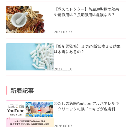
【教えてドクター】防風通聖散の効果
や副作用は？長期服用は危険なの？
2023.07.27
【薬剤師監修】ミヤBM錠に痩せる効果
は本当にあるの？
2023.11.10
新着記事
わたしの名医Youtube アルバアレルギ
ークリニック札幌「ニキビが皮膚科で
も治らない理由｜繰り返す人が次に考
える治療を医師が解説」を公開いたし
ました。
2026.08.07