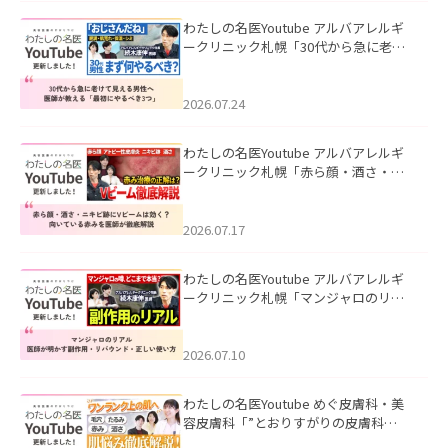
わたしの名医Youtube アルバアレルギ
ークリニック札幌「30代から急に老け
て見える男性へ｜医師が教える「最初
にやるべき3つ」」を公開いたしまし
た。
2026.07.24
わたしの名医Youtube アルバアレルギ
ークリニック札幌「赤ら顔・酒さ・ニ
キビ跡にVビームは効く？向いている赤
みを医師が徹底解説」を公開いたしま
した。
2026.07.17
わたしの名医Youtube アルバアレルギ
ークリニック札幌「マンジャロのリア
ル｜医師が明かす副作用・リバウン
ド・正しい使い方」を公開いたしまし
た。
2026.07.10
わたしの名医Youtube めぐ皮膚科・美
容皮膚科「”とおりすがりの皮膚科
医”がスレッズの肌悩みに本気で答えて