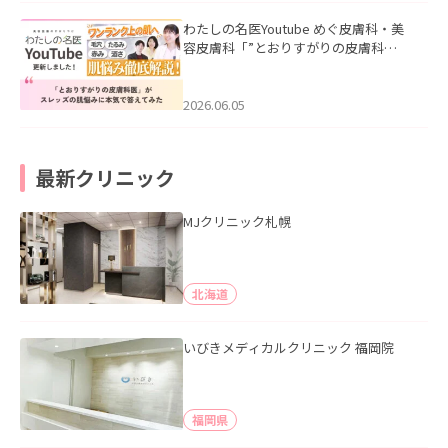
わたしの名医Youtube めぐ皮膚科・美
容皮膚科「”とおりすがりの皮膚科
医”がスレッズの肌悩みに本気で答えて
みた」を公開いたしました。
2026.06.05
最新クリニック
MJクリニック札幌
北海道
いびきメディカルクリニック 福岡院
福岡県