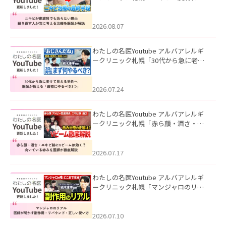
も治らない理由｜繰り返す人が次に考
える治療を医師が解説」を公開いたし
ました。
2026.08.07
わたしの名医Youtube アルバアレルギ
ークリニック札幌「30代から急に老け
て見える男性へ｜医師が教える「最初
にやるべき3つ」」を公開いたしまし
た。
2026.07.24
わたしの名医Youtube アルバアレルギ
ークリニック札幌「赤ら顔・酒さ・ニ
キビ跡にVビームは効く？向いている赤
みを医師が徹底解説」を公開いたしま
した。
2026.07.17
わたしの名医Youtube アルバアレルギ
ークリニック札幌「マンジャロのリア
ル｜医師が明かす副作用・リバウン
ド・正しい使い方」を公開いたしまし
た。
2026.07.10