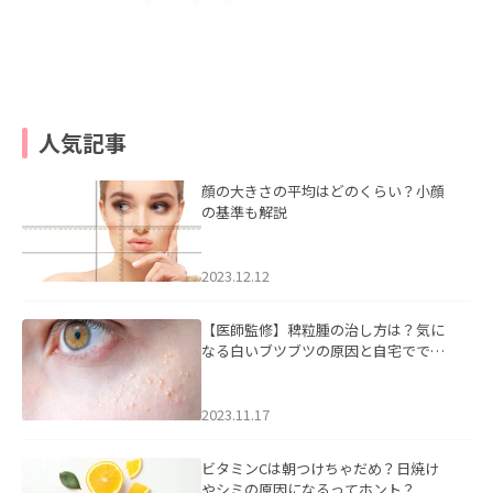
人気記事
顔の大きさの平均はどのくらい？小顔
の基準も解説
2023.12.12
【医師監修】稗粒腫の治し方は？気に
なる白いブツブツの原因と自宅ででき
るケアについて
2023.11.17
ビタミンCは朝つけちゃだめ？日焼け
やシミの原因になるってホント？