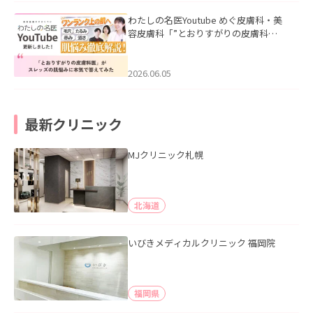
わたしの名医Youtube めぐ皮膚科・美
容皮膚科「”とおりすがりの皮膚科
医”がスレッズの肌悩みに本気で答えて
みた」を公開いたしました。
2026.06.05
最新クリニック
MJクリニック札幌
北海道
いびきメディカルクリニック 福岡院
福岡県