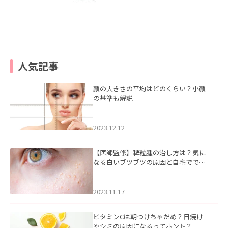
人気記事
顔の大きさの平均はどのくらい？小顔
の基準も解説
2023.12.12
【医師監修】稗粒腫の治し方は？気に
なる白いブツブツの原因と自宅ででき
るケアについて
2023.11.17
ビタミンCは朝つけちゃだめ？日焼け
やシミの原因になるってホント？