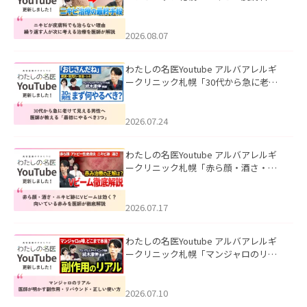
も治らない理由｜繰り返す人が次に考
える治療を医師が解説」を公開いたし
ました。
2026.08.07
わたしの名医Youtube アルバアレルギ
ークリニック札幌「30代から急に老け
て見える男性へ｜医師が教える「最初
にやるべき3つ」」を公開いたしまし
た。
2026.07.24
わたしの名医Youtube アルバアレルギ
ークリニック札幌「赤ら顔・酒さ・ニ
キビ跡にVビームは効く？向いている赤
みを医師が徹底解説」を公開いたしま
した。
2026.07.17
わたしの名医Youtube アルバアレルギ
ークリニック札幌「マンジャロのリア
ル｜医師が明かす副作用・リバウン
ド・正しい使い方」を公開いたしまし
た。
2026.07.10