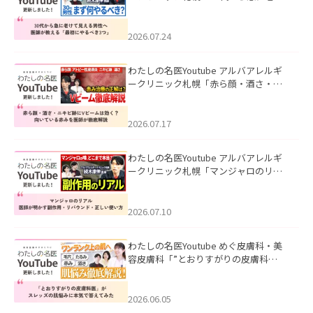
て見える男性へ｜医師が教える「最初
にやるべき3つ」」を公開いたしまし
た。
2026.07.24
わたしの名医Youtube アルバアレルギ
ークリニック札幌「赤ら顔・酒さ・ニ
キビ跡にVビームは効く？向いている赤
みを医師が徹底解説」を公開いたしま
した。
2026.07.17
わたしの名医Youtube アルバアレルギ
ークリニック札幌「マンジャロのリア
ル｜医師が明かす副作用・リバウン
ド・正しい使い方」を公開いたしまし
た。
2026.07.10
わたしの名医Youtube めぐ皮膚科・美
容皮膚科「”とおりすがりの皮膚科
医”がスレッズの肌悩みに本気で答えて
みた」を公開いたしました。
2026.06.05