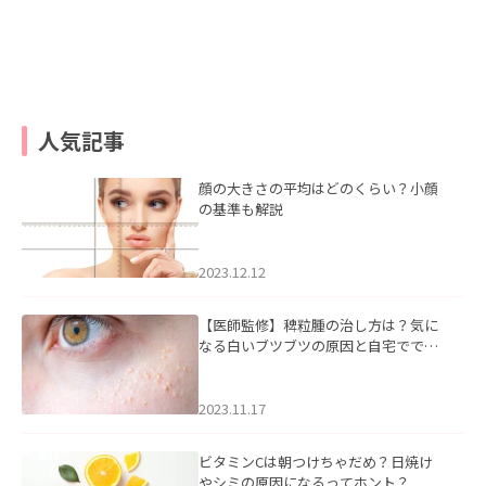
人気記事
顔の大きさの平均はどのくらい？小顔
の基準も解説
2023.12.12
【医師監修】稗粒腫の治し方は？気に
なる白いブツブツの原因と自宅ででき
るケアについて
2023.11.17
ビタミンCは朝つけちゃだめ？日焼け
やシミの原因になるってホント？