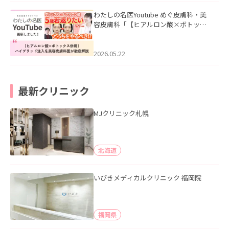
わたしの名医Youtube めぐ皮膚科・美
容皮膚科「【ヒアルロン酸×ボトック
ス併用】ハイブリッド注入を美容皮膚
科医が徹底解説」を公開いたしまし
た。
2026.05.22
最新クリニック
MJクリニック札幌
北海道
いびきメディカルクリニック 福岡院
福岡県