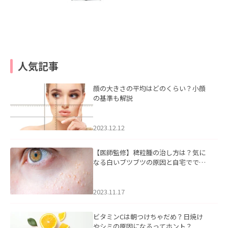
人気記事
顔の大きさの平均はどのくらい？小顔
の基準も解説
2023.12.12
【医師監修】稗粒腫の治し方は？気に
なる白いブツブツの原因と自宅ででき
るケアについて
2023.11.17
ビタミンCは朝つけちゃだめ？日焼け
やシミの原因になるってホント？