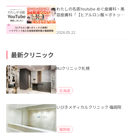
わたしの名医Youtube めぐ皮膚科・美
容皮膚科「【ヒアルロン酸×ボトック
ス併用】ハイブリッド注入を美容皮膚
科医が徹底解説」を公開いたしまし
た。
2026.05.22
最新クリニック
MJクリニック札幌
北海道
いびきメディカルクリニック 福岡院
福岡県