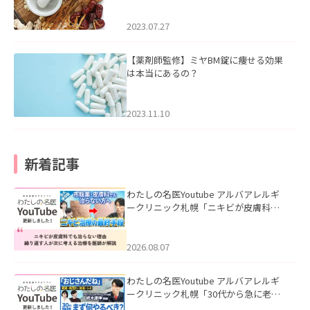
2023.07.27
【薬剤師監修】ミヤBM錠に痩せる効果
は本当にあるの？
2023.11.10
新着記事
わたしの名医Youtube アルバアレルギ
ークリニック札幌「ニキビが皮膚科で
も治らない理由｜繰り返す人が次に考
える治療を医師が解説」を公開いたし
ました。
2026.08.07
わたしの名医Youtube アルバアレルギ
ークリニック札幌「30代から急に老け
て見える男性へ｜医師が教える「最初