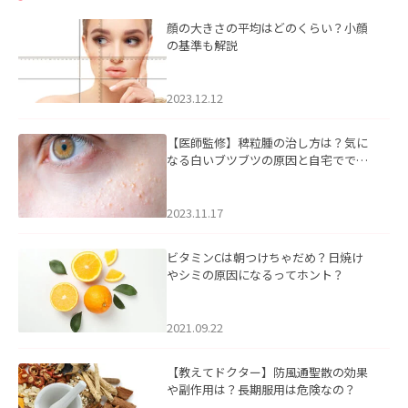
顔の大きさの平均はどのくらい？小顔
の基準も解説
2023.12.12
【医師監修】稗粒腫の治し方は？気に
なる白いブツブツの原因と自宅ででき
るケアについて
2023.11.17
ビタミンCは朝つけちゃだめ？日焼け
やシミの原因になるってホント？
2021.09.22
【教えてドクター】防風通聖散の効果
や副作用は？長期服用は危険なの？