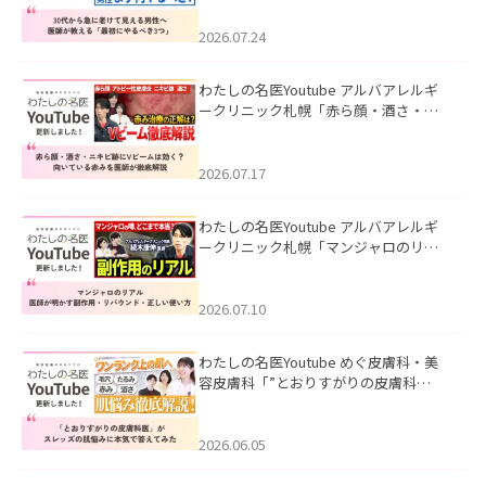
にやるべき3つ」」を公開いたしまし
た。
2026.07.24
わたしの名医Youtube アルバアレルギ
ークリニック札幌「赤ら顔・酒さ・ニ
キビ跡にVビームは効く？向いている赤
みを医師が徹底解説」を公開いたしま
した。
2026.07.17
わたしの名医Youtube アルバアレルギ
ークリニック札幌「マンジャロのリア
ル｜医師が明かす副作用・リバウン
ド・正しい使い方」を公開いたしまし
た。
2026.07.10
わたしの名医Youtube めぐ皮膚科・美
容皮膚科「”とおりすがりの皮膚科
医”がスレッズの肌悩みに本気で答えて
みた」を公開いたしました。
2026.06.05