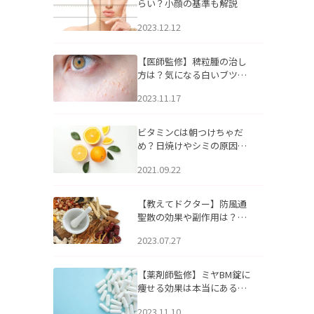
らい？小顔の基準も解説
2023.12.12
【医師監修】稗粒腫の治し
方は？気になる白いブツブ
ツの原因と自宅でできるケ
2023.11.17
アについて
ビタミンCは朝つけちゃだ
め？日焼けやシミの原因に
なるってホント？
2021.09.22
【教えてドクター】防風通
聖散の効果や副作用は？長
期服用は危険なの？
2023.07.27
【薬剤師監修】ミヤBM錠に
痩せる効果は本当にある
の？
2023.11.10