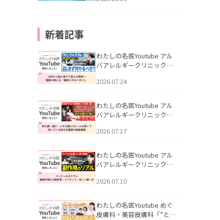
新着記事
わたしの名医Youtube アル
バアレルギークリニック札
幌「30代から急に老けて見
2026.07.24
える男性へ｜医師が教える
「最初にやるべき3つ」」を
公開いたしました。
わたしの名医Youtube アル
バアレルギークリニック札
幌「赤ら顔・酒さ・ニキビ
2026.07.17
跡にVビームは効く？向いて
いる赤みを医師が徹底解
説」を公開いたしました。
わたしの名医Youtube アル
バアレルギークリニック札
幌「マンジャロのリアル｜
2026.07.10
医師が明かす副作用・リバ
ウンド・正しい使い方」を
公開いたしました。
わたしの名医Youtube めぐ
皮膚科・美容皮膚科「”とお