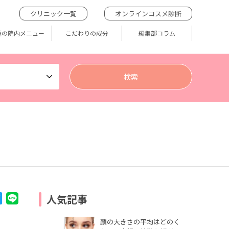
クリニック一覧
オンラインコスメ診断
題の院内メニュー
こだわりの成分
編集部コラム
人気記事
顔の大きさの平均はどのく