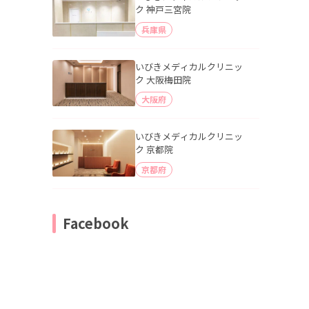
ク 神戸三宮院
兵庫県
いびきメディカルクリニッ
ク 大阪梅田院
大阪府
いびきメディカルクリニッ
ク 京都院
京都府
Facebook