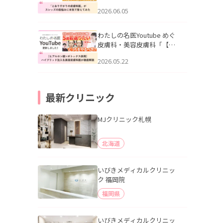
りすがりの皮膚科医”がスレ
2026.06.05
ッズの肌悩みに本気で答え
てみた」を公開いたしまし
た。
わたしの名医Youtube めぐ
皮膚科・美容皮膚科「【ヒ
アルロン酸×ボトックス併
2026.05.22
用】ハイブリッド注入を美
容皮膚科医が徹底解説」を
公開いたしました。
最新クリニック
MJクリニック札幌
北海道
いびきメディカルクリニッ
ク 福岡院
福岡県
いびきメディカルクリニッ