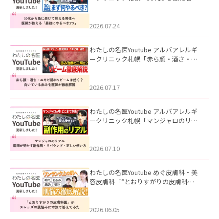
て見える男性へ｜医師が教える「最初
にやるべき3つ」」を公開いたしまし
た。
2026.07.24
わたしの名医Youtube アルバアレルギ
ークリニック札幌「赤ら顔・酒さ・ニ
キビ跡にVビームは効く？向いている赤
みを医師が徹底解説」を公開いたしま
した。
2026.07.17
わたしの名医Youtube アルバアレルギ
ークリニック札幌「マンジャロのリア
ル｜医師が明かす副作用・リバウン
ド・正しい使い方」を公開いたしまし
た。
2026.07.10
わたしの名医Youtube めぐ皮膚科・美
容皮膚科「”とおりすがりの皮膚科
医”がスレッズの肌悩みに本気で答えて
みた」を公開いたしました。
2026.06.05