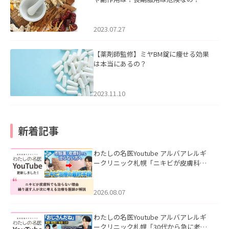
2023.07.27
【薬剤師監修】ミヤBM錠に痩せる効果
は本当にあるの？
2023.11.10
新着記事
わたしの名医Youtube アルバアレルギ
ークリニック札幌「ニキビが皮膚科で
も治らない理由｜繰り返す人が次に考
える治療を医師が解説」を公開いたし
ました。
2026.08.07
わたしの名医Youtube アルバアレルギ
ークリニック札幌「30代から急に老け