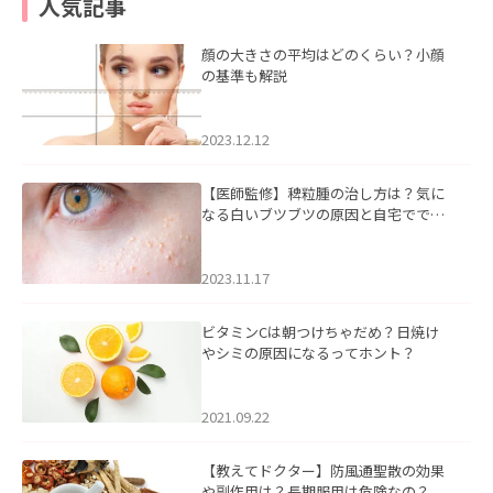
人気記事
顔の大きさの平均はどのくらい？小顔
の基準も解説
2023.12.12
【医師監修】稗粒腫の治し方は？気に
なる白いブツブツの原因と自宅ででき
るケアについて
2023.11.17
ビタミンCは朝つけちゃだめ？日焼け
やシミの原因になるってホント？
2021.09.22
【教えてドクター】防風通聖散の効果
や副作用は？長期服用は危険なの？