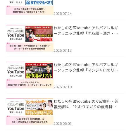
て見える男性へ｜医師が教える「最初
にやるべき3つ」」を公開いたしまし
た。
2026.07.24
わたしの名医Youtube アルバアレルギ
ークリニック札幌「赤ら顔・酒さ・ニ
キビ跡にVビームは効く？向いている赤
みを医師が徹底解説」を公開いたしま
した。
2026.07.17
わたしの名医Youtube アルバアレルギ
ークリニック札幌「マンジャロのリア
ル｜医師が明かす副作用・リバウン
ド・正しい使い方」を公開いたしまし
た。
2026.07.10
わたしの名医Youtube めぐ皮膚科・美
容皮膚科「”とおりすがりの皮膚科
医”がスレッズの肌悩みに本気で答えて
みた」を公開いたしました。
2026.06.05