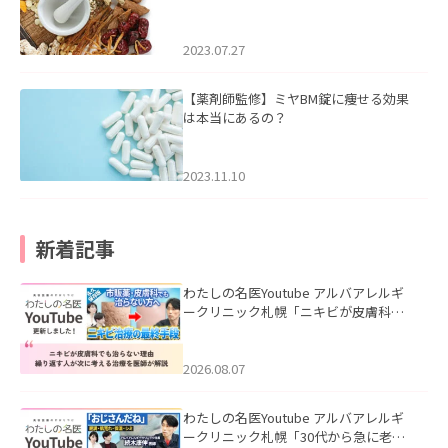
2023.07.27
【薬剤師監修】ミヤBM錠に痩せる効果
は本当にあるの？
2023.11.10
新着記事
わたしの名医Youtube アルバアレルギ
ークリニック札幌「ニキビが皮膚科で
も治らない理由｜繰り返す人が次に考
える治療を医師が解説」を公開いたし
ました。
2026.08.07
わたしの名医Youtube アルバアレルギ
ークリニック札幌「30代から急に老け