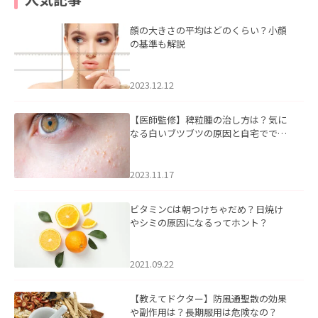
顔の大きさの平均はどのくらい？小顔
の基準も解説
2023.12.12
【医師監修】稗粒腫の治し方は？気に
なる白いブツブツの原因と自宅ででき
るケアについて
2023.11.17
ビタミンCは朝つけちゃだめ？日焼け
やシミの原因になるってホント？
2021.09.22
【教えてドクター】防風通聖散の効果
や副作用は？長期服用は危険なの？