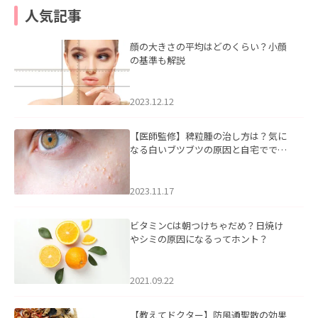
人気記事
顔の大きさの平均はどのくらい？小顔
の基準も解説
2023.12.12
【医師監修】稗粒腫の治し方は？気に
なる白いブツブツの原因と自宅ででき
るケアについて
2023.11.17
ビタミンCは朝つけちゃだめ？日焼け
やシミの原因になるってホント？
2021.09.22
【教えてドクター】防風通聖散の効果