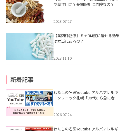
や副作用は？長期服用は危険なの？
2023.07.27
【薬剤師監修】ミヤBM錠に痩せる効果
は本当にあるの？
2023.11.10
新着記事
わたしの名医Youtube アルバアレルギ
ークリニック札幌「30代から急に老け
て見える男性へ｜医師が教える「最初
にやるべき3つ」」を公開いたしまし
た。
2026.07.24
わたしの名医Youtube アルバアレルギ