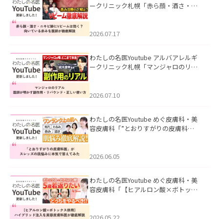
ークリニック札幌「赤ら顔・酒さ・ニ
キビ跡にVビームは効く？向いている赤
みを医師が徹底解説」を公開いたしま
した。
2026.07.17
わたしの名医Youtube アルバアレルギ
ークリニック札幌「マンジャロのリア
ル｜医師が明かす副作用・リバウン
ド・正しい使い方」を公開いたしまし
た。
2026.07.10
わたしの名医Youtube めぐ皮膚科・美
容皮膚科「”とおりすがりの皮膚科
医”がスレッズの肌悩みに本気で答えて
みた」を公開いたしました。
2026.06.05
わたしの名医Youtube めぐ皮膚科・美
容皮膚科「【ヒアルロン酸×ボトック
ス併用】ハイブリッド注入を美容皮膚
科医が徹底解説」を公開いたしまし
た。
2026.05.22